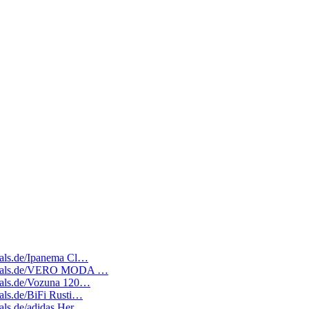
deals.de/Ipanema Cl…
atedeals.de/VERO MODA …
deals.de/Vozuna 120…
eals.de/BiFi Rusti…
deals.de/adidas Her…