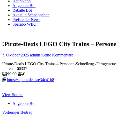
Hauptkanal
Angebote Bot
Rabatte Bot
Aktuelle Schnäppchen
Preisfehler News
Sparabo WIKI
!Pirαtе-Dеαls LEGO City Trains – Person
7. Oktober 2025
admin
Keine Kommentare
!Pirαtе-Dеαls LEGO City Trains – Personen-Schnellzug -Ferngesteu
Jahren – 60337
🏴‍☠️
99.90
🏴‍☠️
€
⏩️
https://s.pirat.deals/e34c41b8
View Source
Angebote Bot
Beitragsnavigation
Vorheriger Beitrag