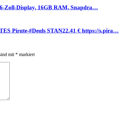
,6-Zoll-Display, 16GB RAM, Snapdra…
rαtе-#Dеαls STAN22.41 € https://s.pira…
sind mit
*
markiert