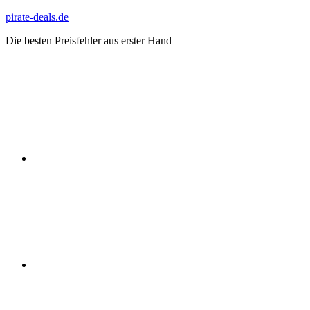
Zum
pirate-deals.de
Inhalt
Die besten Preisfehler aus erster Hand
springen
WhatsApp
Telegram
Discord