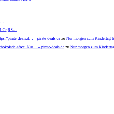
RS…
to/3LCrjRS…
s://pirate-deals.d… – pirate-deals.de
zu
Nur morgen zum Kindertag f
chokolade 4free. Nur… – pirate-deals.de
zu
Nur morgen zum Kindertag