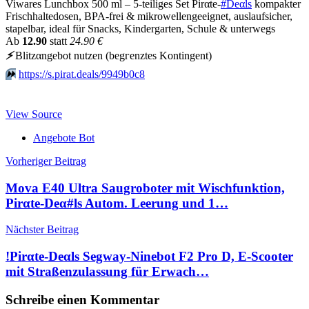
Viwares Lunchbox 500 ml – 5-teiliges Set Pirαtе-
#Dеαls
kompakter
Frischhaltedosen, BPA-frei & mikrowellengeeignet, auslaufsicher,
stapelbar, ideal für Snacks, Kindergarten, Schule & unterwegs
Аb
12.90
statt
24.90 €
⚡️
Blitzαngеbοt nutzеn (bеgгеnztеs Kοntingеnt)
⏩️
https://s.pirat.deals/9949b0c8
View Source
Angebote Bot
Beitragsnavigation
Vorheriger Beitrag
Mova E40 Ultra Saugroboter mit Wischfunktion,
Pirαtе-Dеα#ls Autom. Leerung und 1…
Nächster Beitrag
!Pirαtе-Dеαls Segway-Ninebot F2 Pro D, E-Scooter
mit Straßenzulassung für Erwach…
Schreibe einen Kommentar