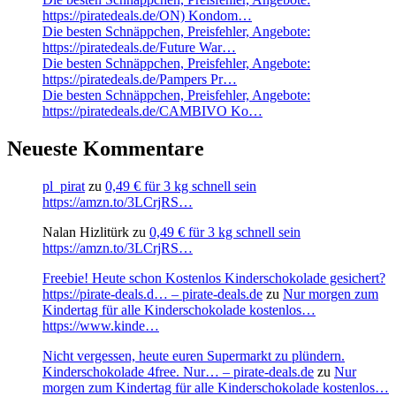
https://piratedeals.de/ON) Kondom…
Die besten Schnäppchen, Preisfehler, Angebote:
https://piratedeals.de/Future War…
Die besten Schnäppchen, Preisfehler, Angebote:
https://piratedeals.de/Pampers Pr…
Die besten Schnäppchen, Preisfehler, Angebote:
https://piratedeals.de/CAMBIVO Ko…
Neueste Kommentare
pl_pirat
zu
0,49 € für 3 kg schnell sein
https://amzn.to/3LCrjRS…
Nalan Hizlitürk
zu
0,49 € für 3 kg schnell sein
https://amzn.to/3LCrjRS…
Freebie! Heute schon Kostenlos Kinderschokolade gesichert?
https://pirate-deals.d… – pirate-deals.de
zu
Nur morgen zum
Kindertag für alle Kinderschokolade kostenlos…
https://www.kinde…
Nicht vergessen, heute euren Supermarkt zu plündern.
Kinderschokolade 4free. Nur… – pirate-deals.de
zu
Nur
morgen zum Kindertag für alle Kinderschokolade kostenlos…