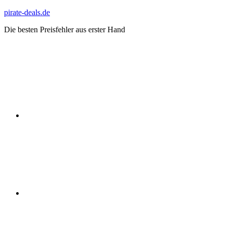
Zum
pirate-deals.de
Inhalt
Die besten Preisfehler aus erster Hand
springen
WhatsApp
Telegram
Discord