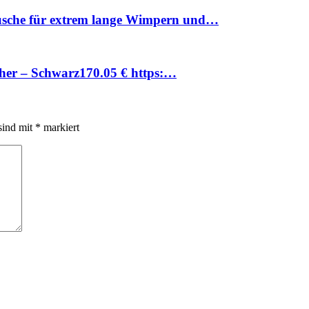
sche für extrem lange Wimpern und…
cher – Schwarz170.05 € https:…
sind mit
*
markiert