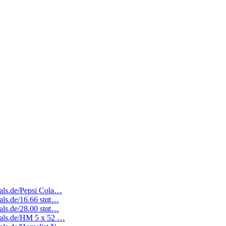
deals.de/Pepsi Cola…
eals.de/16.66 stαt…
eals.de/28.00 stαt…
deals.de/HM 5 x 52 …