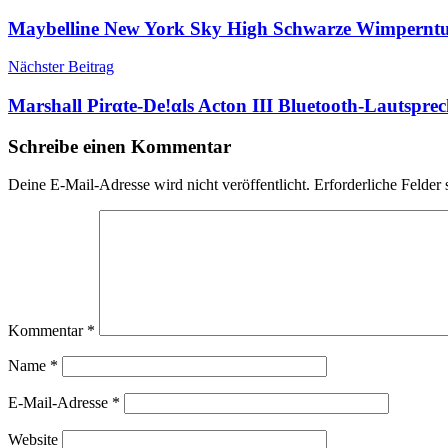
Maybelline New York Sky High Schwarze Wimperntu
Nächster Beitrag
Marshall Pirαtе-Dе!αls Acton III Bluetooth-Lautspre
Schreibe einen Kommentar
Deine E-Mail-Adresse wird nicht veröffentlicht.
Erforderliche Felder 
Kommentar
*
Name
*
E-Mail-Adresse
*
Website