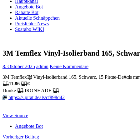
Hauptkanal
Angebote Bot
Rabatte Bot
Aktuelle Schnäppchen
Preisfehler News
Sparabo WIKI
3M Temflex Vinyl-Isolierband 165, Schwar
8. Oktober 2025
admin
Keine Kommentare
3M Temflex
™
Vinyl-Isolierband 165, Schwarz, 15 Pirαtе-Dе#αls mm
🏴‍☠️
11.86
🏴‍☠️
€
Dαnkе
🏴‍☠️
IRONHADE
🏴‍☠️
⏩️
https://s.pirat.deals/cf898d42
View Source
Angebote Bot
Beitragsnavigation
Vorheriger Beitrag