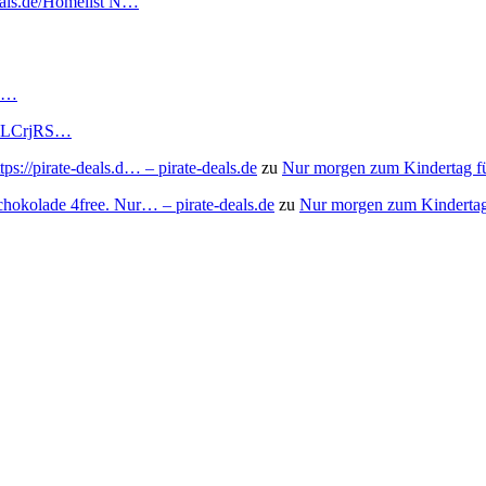
deals.de/Homelist N…
RS…
to/3LCrjRS…
s://pirate-deals.d… – pirate-deals.de
zu
Nur morgen zum Kindertag f
chokolade 4free. Nur… – pirate-deals.de
zu
Nur morgen zum Kindertag