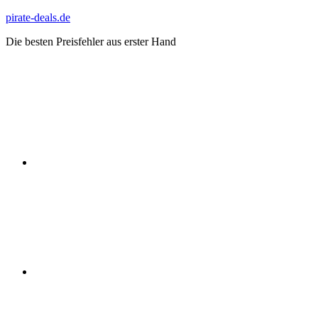
Zum
pirate-deals.de
Inhalt
Die besten Preisfehler aus erster Hand
springen
WhatsApp
Telegram
Discord