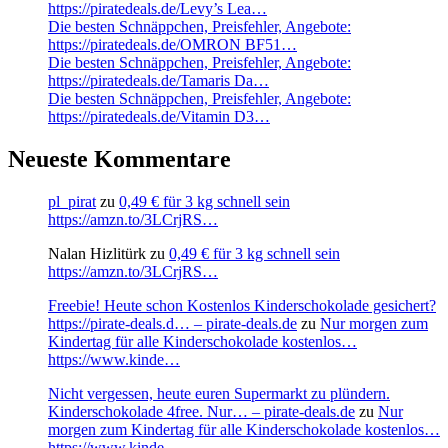
https://piratedeals.de/Levy’s Lea…
Die besten Schnäppchen, Preisfehler, Angebote:
https://piratedeals.de/OMRON BF51…
Die besten Schnäppchen, Preisfehler, Angebote:
https://piratedeals.de/Tamaris Da…
Die besten Schnäppchen, Preisfehler, Angebote:
https://piratedeals.de/Vitamin D3…
Neueste Kommentare
pl_pirat
zu
0,49 € für 3 kg schnell sein
https://amzn.to/3LCrjRS…
Nalan Hizlitürk
zu
0,49 € für 3 kg schnell sein
https://amzn.to/3LCrjRS…
Freebie! Heute schon Kostenlos Kinderschokolade gesichert?
https://pirate-deals.d… – pirate-deals.de
zu
Nur morgen zum
Kindertag für alle Kinderschokolade kostenlos…
https://www.kinde…
Nicht vergessen, heute euren Supermarkt zu plündern.
Kinderschokolade 4free. Nur… – pirate-deals.de
zu
Nur
morgen zum Kindertag für alle Kinderschokolade kostenlos…
https://www.kinde…