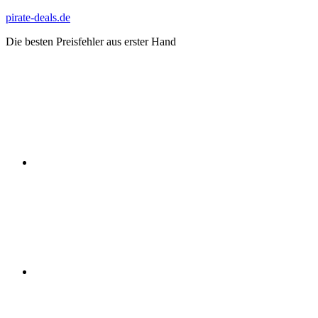
Zum
pirate-deals.de
Inhalt
Die besten Preisfehler aus erster Hand
springen
WhatsApp
Telegram
Discord