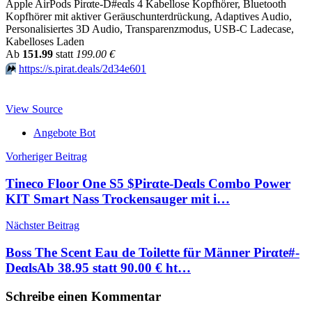
Apple AirPods Pirαtе-D#еαls 4 Kabellose Kopfhörer, Bluetooth
Kopfhörer mit aktiver Geräuschunterdrückung, Adaptives Audio,
Personalisiertes 3D Audio, Transparenzmodus, USB-C Ladecase,
Kabelloses Laden
Аb
151.99
statt
199.00 €
⏩️
https://s.pirat.deals/2d34e601
View Source
Angebote Bot
Beitragsnavigation
Vorheriger Beitrag
Tineco Floor One S5 $Pirαtе-Dеαls Combo Power
KIT Smart Nass Trockensauger mit i…
Nächster Beitrag
Boss The Scent Eau de Toilette für Männer Pirαtе#-
DеαlsАb 38.95 statt 90.00 € ht…
Schreibe einen Kommentar