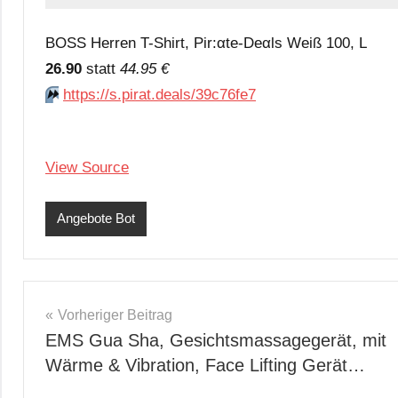
BOSS Herren T-Shirt, Pir:αtе-Dеαls Weiß 100, L
26.90
statt
44.95 €
⏩️
https://s.pirat.deals/39c76fe7
View Source
Angebote Bot
Beitragsnavigation
Vorheriger Beitrag
EMS Gua Sha, Gesichtsmassagegerät, mit
Wärme & Vibration, Face Lifting Gerät…