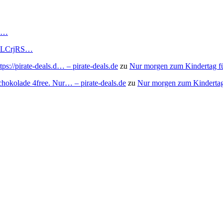
RS…
to/3LCrjRS…
s://pirate-deals.d… – pirate-deals.de
zu
Nur morgen zum Kindertag f
chokolade 4free. Nur… – pirate-deals.de
zu
Nur morgen zum Kindertag