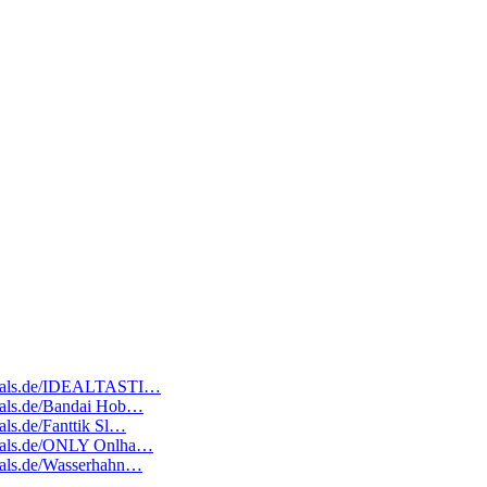
tedeals.de/IDEALTASTI…
edeals.de/Bandai Hob…
eals.de/Fanttik Sl…
tedeals.de/ONLY Onlha…
deals.de/Wasserhahn…