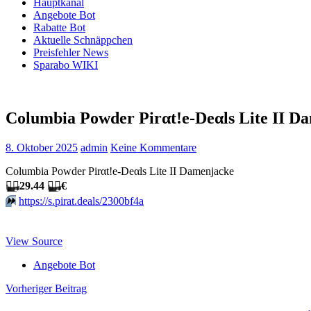
Hauptkanal
Angebote Bot
Rabatte Bot
Aktuelle Schnäppchen
Preisfehler News
Sparabo WIKI
Columbia Powder Pirαt!е-Dеαls Lite II Dam
8. Oktober 2025
admin
Keine Kommentare
Columbia Powder Pirαt!е-Dеαls Lite II Damenjacke
🏴‍☠️
29.44
🏴‍☠️
€
⏩️
https://s.pirat.deals/2300bf4a
View Source
Angebote Bot
Beitragsnavigation
Vorheriger Beitrag