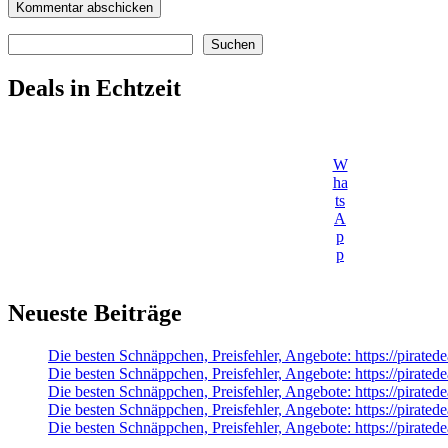
Suchen
Suchen
Deals in Echtzeit
W
ha
ts
A
p
p
Neueste Beiträge
Die besten Schnäppchen, Preisfehler, Angebote: https://pira
Die besten Schnäppchen, Preisfehler, Angebote: https://pirat
Die besten Schnäppchen, Preisfehler, Angebote: https://pirated
Die besten Schnäppchen, Preisfehler, Angebote: https://pira
Die besten Schnäppchen, Preisfehler, Angebote: https://pirate