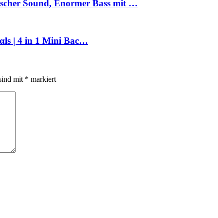
ischer Sound, Enormer Bass mit …
Dеαls | 4 in 1 Mini Bac…
sind mit
*
markiert