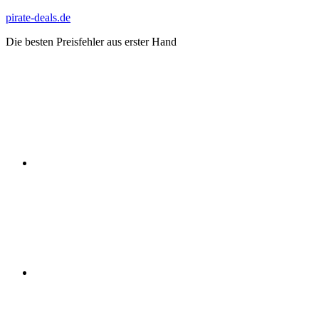
Zum
pirate-deals.de
Inhalt
Die besten Preisfehler aus erster Hand
springen
WhatsApp
Telegram
Discord