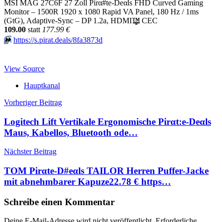
MSI MAG 27C6F 27 Zoll Pirα#tе-Dеαls FHD Curved Gaming
Monitor – 1500R 1920 x 1080 Rapid VA Panel, 180 Hz / 1ms
(GtG), Adaptive-Sync – DP 1.2a, HDMI
™
CEC
109.00
statt
177.99 €
⏩️
https://s.pirat.deals/8fa3873d
View Source
Hauptkanal
Beitragsnavigation
Vorheriger Beitrag
Logitech Lift Vertikale Ergonomische Pirαt:е-Dеαls
Maus, Kabellos, Bluetooth ode…
Nächster Beitrag
TOM Pirαtе-D#еαls TAILOR Herren Puffer-Jacke
mit abnehmbarer Kapuze22.78 € https…
Schreibe einen Kommentar
Deine E-Mail-Adresse wird nicht veröffentlicht.
Erforderliche