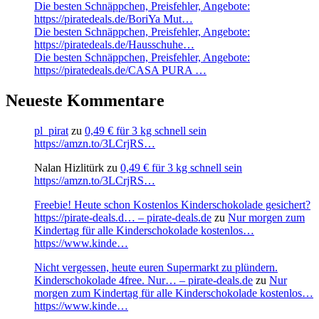
Die besten Schnäppchen, Preisfehler, Angebote:
https://piratedeals.de/BoriYa Mut…
Die besten Schnäppchen, Preisfehler, Angebote:
https://piratedeals.de/Hausschuhe…
Die besten Schnäppchen, Preisfehler, Angebote:
https://piratedeals.de/CASA PURA …
Neueste Kommentare
pl_pirat
zu
0,49 € für 3 kg schnell sein
https://amzn.to/3LCrjRS…
Nalan Hizlitürk
zu
0,49 € für 3 kg schnell sein
https://amzn.to/3LCrjRS…
Freebie! Heute schon Kostenlos Kinderschokolade gesichert?
https://pirate-deals.d… – pirate-deals.de
zu
Nur morgen zum
Kindertag für alle Kinderschokolade kostenlos…
https://www.kinde…
Nicht vergessen, heute euren Supermarkt zu plündern.
Kinderschokolade 4free. Nur… – pirate-deals.de
zu
Nur
morgen zum Kindertag für alle Kinderschokolade kostenlos…
https://www.kinde…