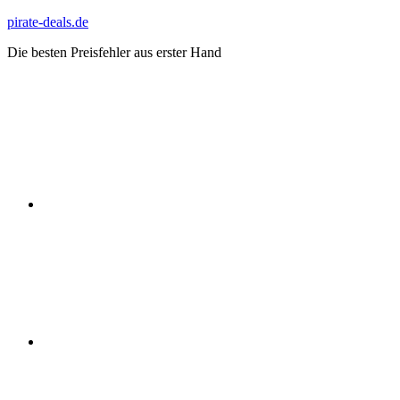
Zum
pirate-deals.de
Inhalt
Die besten Preisfehler aus erster Hand
springen
WhatsApp
Telegram
Discord