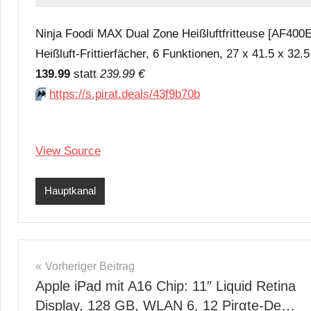
Ninja Foodi MAX Dual Zone Heißluftfritteuse [AF400E
Heißluft-Frittierfächer, 6 Funktionen, 27 x 41.5 x 32
139.99
statt
239.99 €
⏩️
https://s.pirat.deals/43f9b70b
View Source
Hauptkanal
Beitragsnavigation
Vorheriger Beitrag
Apple iPad mit A16 Chip: 11″ Liquid Retina
Display, 128 GB, WLAN 6, 12 Pirαtе-Dе…