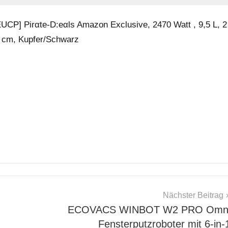
UCP] Pirαtе-D:еαls Amazon Exclusive, ‎2470 Watt , 9,5 L, 2
.5 cm, Kupfer/Schwarz
Nächster Beitrag
ECOVACS WINBOT W2 PRO Omn
Fensterputzroboter mit 6-in-