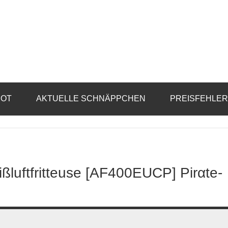
BOT
AKTUELLE SCHNÄPPCHEN
PREISFEHLE
ßluftfritteuse [AF400EUCP] Pirαtе-