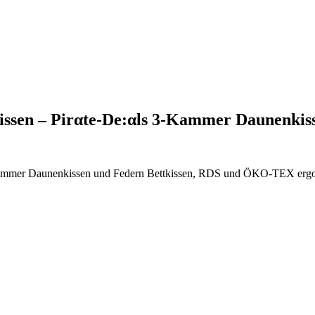
issen – Pirαtе-Dе:αls 3-Kammer Daunenki
ammer Daunenkissen und Federn Bettkissen, RDS und ÖKO-TEX ergon