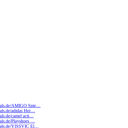
tedeals.de/AMIGO Spie…
deals.de/adidas Her…
eals.de/camel acti…
eals.de/Playshoes …
edeals.de/YISSVIC El…