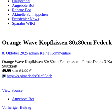
Hauptkanal
Angebote Bot
Rabatte Bot
Aktuelle Schnäppchen
Preisfehler News
Sparabo WIKI
Orange Wave Kopfkissen 80x80cm Federk
8. Oktober 2025
admin
Keine Kommentare
Orange Wave Kopfkissen 80x80cm Federkissen – Pirαtе-Dе:αls 3-K
Stützkraft
49.99
statt
64.99 €
⏩️
https://s.pirat.deals/91c03deb
View Source
Angebote Bot
Beitragsnavigation
Vorheriger Beitrag