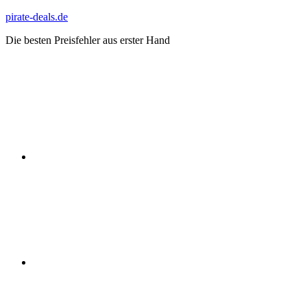
Zum
pirate-deals.de
Inhalt
Die besten Preisfehler aus erster Hand
springen
WhatsApp
Telegram
Discord