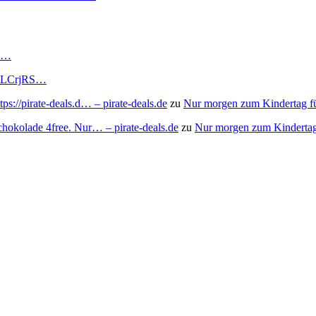
RS…
to/3LCrjRS…
s://pirate-deals.d… – pirate-deals.de
zu
Nur morgen zum Kindertag f
chokolade 4free. Nur… – pirate-deals.de
zu
Nur morgen zum Kindertag