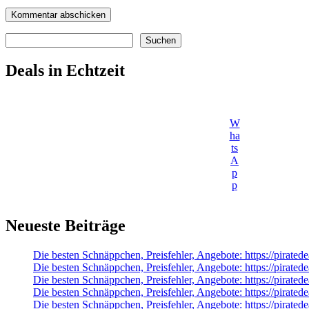
Suchen
Suchen
Deals in Echtzeit
W
ha
ts
A
p
p
Neueste Beiträge
Die besten Schnäppchen, Preisfehler, Angebote: https://pira
Die besten Schnäppchen, Preisfehler, Angebote: https://pirate
Die besten Schnäppchen, Preisfehler, Angebote: https://pirated
Die besten Schnäppchen, Preisfehler, Angebote: https://pirated
Die besten Schnäppchen, Preisfehler, Angebote: https://pirat