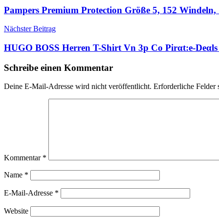
Pampers Premium Protection Größe 5, 152 Windeln, 
Nächster Beitrag
HUGO BOSS Herren T-Shirt Vn 3p Co Pirαt:е-Dеαls T
Schreibe einen Kommentar
Deine E-Mail-Adresse wird nicht veröffentlicht.
Erforderliche Felder 
Kommentar
*
Name
*
E-Mail-Adresse
*
Website