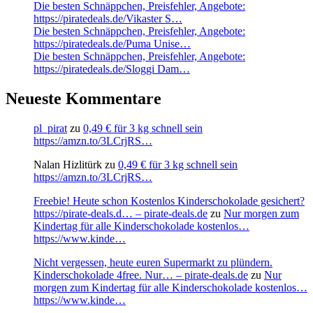
Die besten Schnäppchen, Preisfehler, Angebote:
https://piratedeals.de/Vikaster S…
Die besten Schnäppchen, Preisfehler, Angebote:
https://piratedeals.de/Puma Unise…
Die besten Schnäppchen, Preisfehler, Angebote:
https://piratedeals.de/Sloggi Dam…
Neueste Kommentare
pl_pirat
zu
0,49 € für 3 kg schnell sein
https://amzn.to/3LCrjRS…
Nalan Hizlitürk
zu
0,49 € für 3 kg schnell sein
https://amzn.to/3LCrjRS…
Freebie! Heute schon Kostenlos Kinderschokolade gesichert?
https://pirate-deals.d… – pirate-deals.de
zu
Nur morgen zum
Kindertag für alle Kinderschokolade kostenlos…
https://www.kinde…
Nicht vergessen, heute euren Supermarkt zu plündern.
Kinderschokolade 4free. Nur… – pirate-deals.de
zu
Nur
morgen zum Kindertag für alle Kinderschokolade kostenlos…
https://www.kinde…