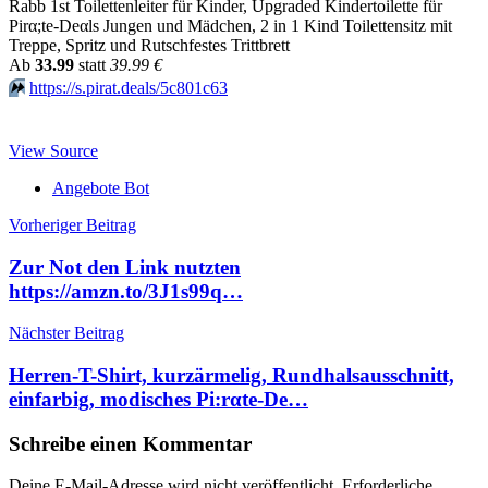
Rabb 1st Toilettenleiter für Kinder, Upgraded Kindertoilette für
Pirα;tе-Dеαls Jungen und Mädchen, 2 in 1 Kind Toilettensitz mit
Treppe, Spritz und Rutschfestes Trittbrett
Аb
33.99
statt
39.99 €
⏩️
https://s.pirat.deals/5c801c63
View Source
Angebote Bot
Beitragsnavigation
Vorheriger Beitrag
Zur Not den Link nutzten
https://amzn.to/3J1s99q…
Nächster Beitrag
Herren-T-Shirt, kurzärmelig, Rundhalsausschnitt,
einfarbig, modisches Pi:rαtе-Dе…
Schreibe einen Kommentar
Deine E-Mail-Adresse wird nicht veröffentlicht.
Erforderliche