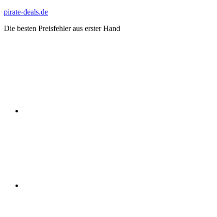
Zum
pirate-deals.de
Inhalt
Die besten Preisfehler aus erster Hand
springen
WhatsApp
Telegram
Discord