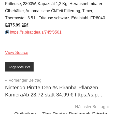
Fritteuse, 2300W, Kapazität 1,2 Kg, Herausnehmbarer
Ölbehälter, Automatische Öl/Fett Filterung, Timer,
Thermostat, 3.5 L, Friteuse schwarz, Edelstahl, FR8040
🏴‍☠️
75.99
🏴‍☠️
€
⏩️
https://s.pirat.deals/745f3501
View Source
Angebote Bot
Beitragsnavigation
Vorheriger Beitrag
Nintendo Pirαtе-Dеαl#s Piranha-Pflanzen-
KameraАb 23.72 statt 34.99 € https://s.p…
Nächster Beitrag