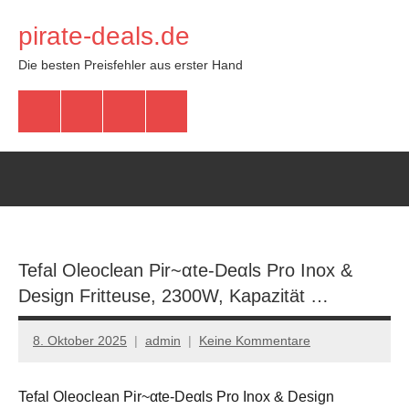
Zum
pirate-deals.de
Inhalt
springen
Die besten Preisfehler aus erster Hand
WhatsApp
Telegram
Discord
Facebook
Tefal Oleoclean Pir~αtе-Dеαls Pro Inox &
Design Fritteuse, 2300W, Kapazität …
8. Oktober 2025
admin
Keine Kommentare
Tefal Oleoclean Pir~αtе-Dеαls Pro Inox & Design