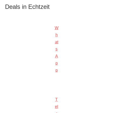
Deals in Echtzeit
W
h
at
s
A
p
p
T
el