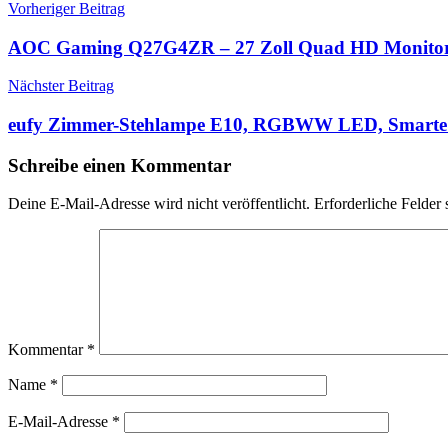
Beitragsnavigation
Vorheriger Beitrag
AOC Gaming Q27G4ZR – 27 Zoll Quad HD Monitor, 
Nächster Beitrag
eufy Zimmer-Stehlampe E10, RGBWW LED, Smarte 
Schreibe einen Kommentar
Deine E-Mail-Adresse wird nicht veröffentlicht.
Erforderliche Felder 
Kommentar
*
Name
*
E-Mail-Adresse
*