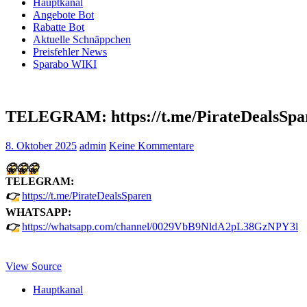
Hauptkanal
Angebote Bot
Rabatte Bot
Aktuelle Schnäppchen
Preisfehler News
Sparabo WIKI
TELEGRAM: https://t.me/PirateDealsSp
8. Oktober 2025
admin
Keine Kommentare
🤫
🤫
🤫
TELEGRAM:
👉
https://t.me/PirateDealsSparen
WHATSAPP:
👉
https://whatsapp.com/channel/0029VbB9NldA2pL38GzNPY3l
View Source
Hauptkanal