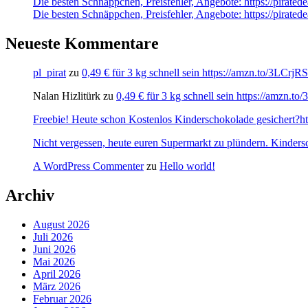
Die besten Schnäppchen, Preisfehler, Angebote: https://pira
Die besten Schnäppchen, Preisfehler, Angebote: https://pirate
Neueste Kommentare
pl_pirat
zu
0,49 € für 3 kg schnell sein https://amzn.to/3LCrj
Nalan Hizlitürk
zu
0,49 € für 3 kg schnell sein https://amzn.
Freebie! Heute schon Kostenlos Kinderschokolade gesichert?http
Nicht vergessen, heute euren Supermarkt zu plündern. Kinders
A WordPress Commenter
zu
Hello world!
Archiv
August 2026
Juli 2026
Juni 2026
Mai 2026
April 2026
März 2026
Februar 2026