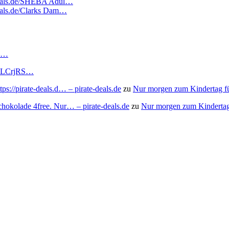
tedeals.de/SHEBA Adul…
deals.de/Clarks Dam…
RS…
to/3LCrjRS…
s://pirate-deals.d… – pirate-deals.de
zu
Nur morgen zum Kindertag f
chokolade 4free. Nur… – pirate-deals.de
zu
Nur morgen zum Kindertag