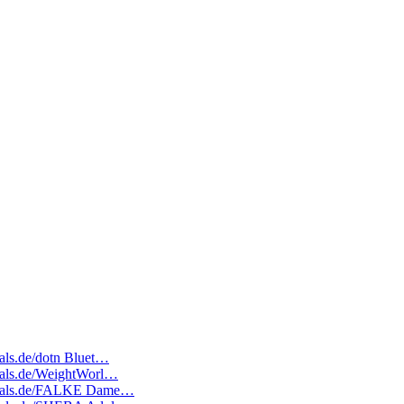
eals.de/dotn Bluet…
deals.de/WeightWorl…
tedeals.de/FALKE Dame…