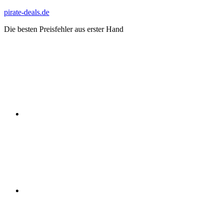
Zum
pirate-deals.de
Inhalt
Die besten Preisfehler aus erster Hand
springen
WhatsApp
Telegram
Discord