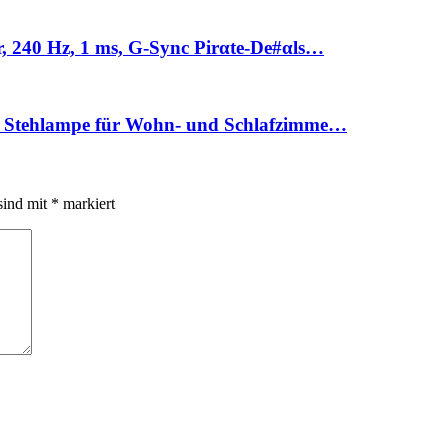
240 Hz, 1 ms, G-Sync Pirαtе-Dе#αls…
Stehlampe für Wohn- und Schlafzimme…
sind mit
*
markiert