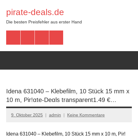
Zum
pirate-deals.de
Inhalt
springen
Die besten Preisfehler aus erster Hand
WhatsApp
Telegram
Discord
Facebook
Idena 631040 – Klebefilm, 10 Stück 15 mm x
10 m, Pir!αtе-Dеαls transparent1.49 €…
9. Oktober 2025
admin
Keine Kommentare
Idena 631040 – Klebefilm, 10 Stück 15 mm x 10 m, Pir!