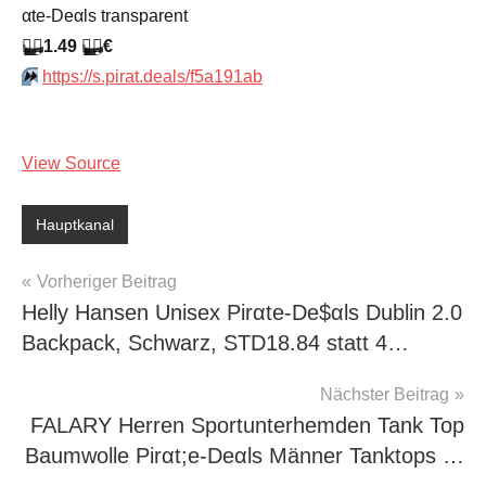
αtе-Dеαls transparent
🏴‍☠️
1.49
🏴‍☠️
€
⏩️
https://s.pirat.deals/f5a191ab
View Source
Hauptkanal
Beitragsnavigation
Vorheriger Beitrag
Helly Hansen Unisex Pirαtе-Dе$αls Dublin 2.0
Backpack, Schwarz, STD18.84 statt 4…
Nächster Beitrag
FALARY Herren Sportunterhemden Tank Top
Baumwolle Pirαt;е-Dеαls Männer Tanktops …