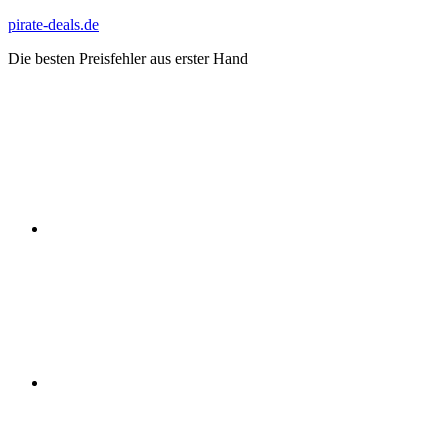
Zum
pirate-deals.de
Inhalt
Die besten Preisfehler aus erster Hand
springen
WhatsApp
Telegram
Discord