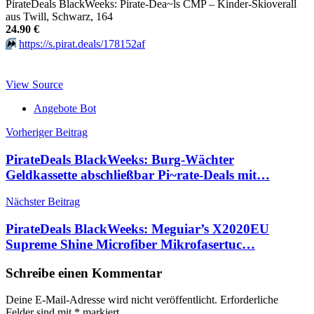
PirateDeals BlackWeeks: Pirate-Dea~ls CMP – Kinder-Skioverall
aus Twill, Schwarz, 164
24.90 €
⏩️
https://s.pirat.deals/178152af
View Source
Angebote Bot
Beitragsnavigation
Vorheriger Beitrag
PirateDeals BlackWeeks: Burg-Wächter
Geldkassette abschließbar Pi~rate-Deals mit…
Nächster Beitrag
PirateDeals BlackWeeks: Meguiar’s X2020EU
Supreme Shine Microfiber Mikrofasertuc…
Schreibe einen Kommentar
Deine E-Mail-Adresse wird nicht veröffentlicht.
Erforderliche
Felder sind mit
*
markiert