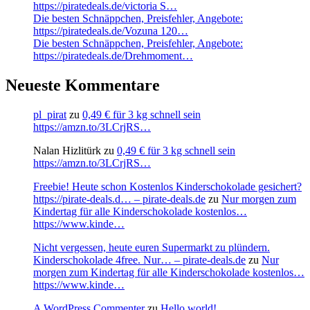
https://piratedeals.de/victoria S…
Die besten Schnäppchen, Preisfehler, Angebote:
https://piratedeals.de/Vozuna 120…
Die besten Schnäppchen, Preisfehler, Angebote:
https://piratedeals.de/Drehmoment…
Neueste Kommentare
pl_pirat
zu
0,49 € für 3 kg schnell sein
https://amzn.to/3LCrjRS…
Nalan Hizlitürk
zu
0,49 € für 3 kg schnell sein
https://amzn.to/3LCrjRS…
Freebie! Heute schon Kostenlos Kinderschokolade gesichert?
https://pirate-deals.d… – pirate-deals.de
zu
Nur morgen zum
Kindertag für alle Kinderschokolade kostenlos…
https://www.kinde…
Nicht vergessen, heute euren Supermarkt zu plündern.
Kinderschokolade 4free. Nur… – pirate-deals.de
zu
Nur
morgen zum Kindertag für alle Kinderschokolade kostenlos…
https://www.kinde…
A WordPress Commenter
zu
Hello world!