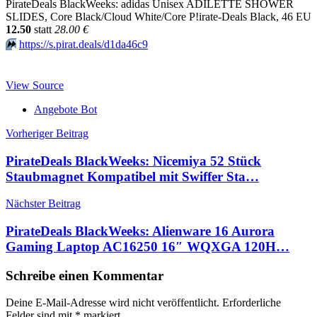
PirateDeals BlackWeeks: adidas Unisex ADILETTE SHOWER
SLIDES, Core Black/Cloud White/Core P!irate-Deals Black, 46 EU
12.50
statt
28.00 €
⏩️
https://s.pirat.deals/d1da46c9
View Source
Angebote Bot
Beitragsnavigation
Vorheriger Beitrag
PirateDeals BlackWeeks: Nicemiya 52 Stück
Staubmagnet Kompatibel mit Swiffer Sta…
Nächster Beitrag
PirateDeals BlackWeeks: Alienware 16 Aurora
Gaming Laptop AC16250 16″ WQXGA 120H…
Schreibe einen Kommentar
Deine E-Mail-Adresse wird nicht veröffentlicht.
Erforderliche
Felder sind mit
*
markiert