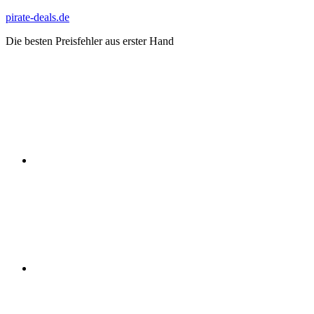
Zum
pirate-deals.de
Inhalt
Die besten Preisfehler aus erster Hand
springen
WhatsApp
Telegram
Discord