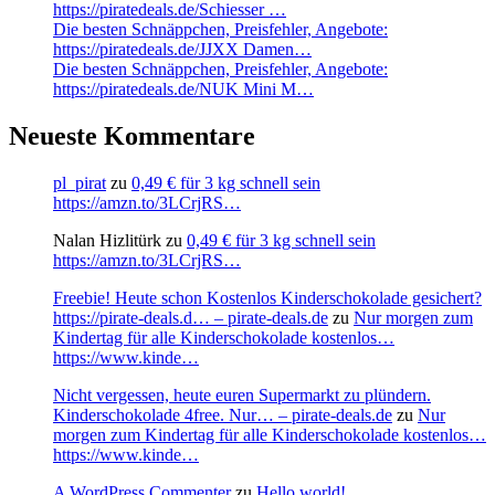
https://piratedeals.de/Schiesser …
Die besten Schnäppchen, Preisfehler, Angebote:
https://piratedeals.de/JJXX Damen…
Die besten Schnäppchen, Preisfehler, Angebote:
https://piratedeals.de/NUK Mini M…
Neueste Kommentare
pl_pirat
zu
0,49 € für 3 kg schnell sein
https://amzn.to/3LCrjRS…
Nalan Hizlitürk
zu
0,49 € für 3 kg schnell sein
https://amzn.to/3LCrjRS…
Freebie! Heute schon Kostenlos Kinderschokolade gesichert?
https://pirate-deals.d… – pirate-deals.de
zu
Nur morgen zum
Kindertag für alle Kinderschokolade kostenlos…
https://www.kinde…
Nicht vergessen, heute euren Supermarkt zu plündern.
Kinderschokolade 4free. Nur… – pirate-deals.de
zu
Nur
morgen zum Kindertag für alle Kinderschokolade kostenlos…
https://www.kinde…
A WordPress Commenter
zu
Hello world!