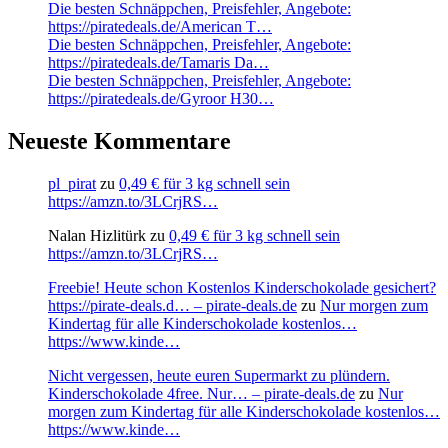
Die besten Schnäppchen, Preisfehler, Angebote:
https://piratedeals.de/American T…
Die besten Schnäppchen, Preisfehler, Angebote:
https://piratedeals.de/Tamaris Da…
Die besten Schnäppchen, Preisfehler, Angebote:
https://piratedeals.de/Gyroor H30…
Neueste Kommentare
pl_pirat
zu
0,49 € für 3 kg schnell sein
https://amzn.to/3LCrjRS…
Nalan Hizlitürk
zu
0,49 € für 3 kg schnell sein
https://amzn.to/3LCrjRS…
Freebie! Heute schon Kostenlos Kinderschokolade gesichert?
https://pirate-deals.d… – pirate-deals.de
zu
Nur morgen zum
Kindertag für alle Kinderschokolade kostenlos…
https://www.kinde…
Nicht vergessen, heute euren Supermarkt zu plündern.
Kinderschokolade 4free. Nur… – pirate-deals.de
zu
Nur
morgen zum Kindertag für alle Kinderschokolade kostenlos…
https://www.kinde…