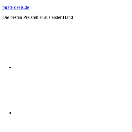
Zum
pirate-deals.de
Inhalt
Die besten Preisfehler aus erster Hand
springen
WhatsApp
Telegram
Discord