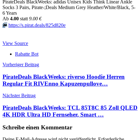
PirateDeals BlackWeeks: adidas Unisex Kids Think Linear Ankle
Socks 3 Pairs, Pirate-;Deals Medium Grey Heather/White/Black, 5-
6 Years
Аb
4.00
statt
9.00 €
⏩️
https://s.pirat.deals/825d820e
View Source
Rabatte Bot
Beitragsnavigation
Vorheriger Beitrag
PirateDeals BlackWeeks: riverso Hoodie Herren
Regular Fit RIVEnno Kapuzenpullove…
Nächster Beitrag
PirateDeals BlackWeeks: TCL 85T8C 85 Zoll QLED
4K HDR Ultra HD Fernseher, Smart …
Schreibe einen Kommentar
Deine E-Mail-Adresse wird nicht veröffentlicht.
Erforderliche