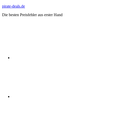
Zum
pirate-deals.de
Inhalt
Die besten Preisfehler aus erster Hand
springen
WhatsApp
Telegram
Discord