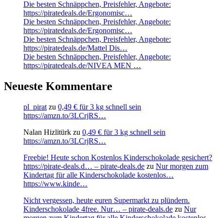
Die besten Schnäppchen, Preisfehler, Angebote:
https://piratedeals.de/Ergonomisc…
Die besten Schnäppchen, Preisfehler, Angebote:
https://piratedeals.de/Ergonomisc…
Die besten Schnäppchen, Preisfehler, Angebote:
https://piratedeals.de/Mattel Dis…
Die besten Schnäppchen, Preisfehler, Angebote:
https://piratedeals.de/NIVEA MEN …
Neueste Kommentare
pl_pirat
zu
0,49 € für 3 kg schnell sein
https://amzn.to/3LCrjRS…
Nalan Hizlitürk
zu
0,49 € für 3 kg schnell sein
https://amzn.to/3LCrjRS…
Freebie! Heute schon Kostenlos Kinderschokolade gesichert?
https://pirate-deals.d… – pirate-deals.de
zu
Nur morgen zum
Kindertag für alle Kinderschokolade kostenlos…
https://www.kinde…
Nicht vergessen, heute euren Supermarkt zu plündern.
Kinderschokolade 4free. Nur… – pirate-deals.de
zu
Nur
morgen zum Kindertag für alle Kinderschokolade kostenlos…