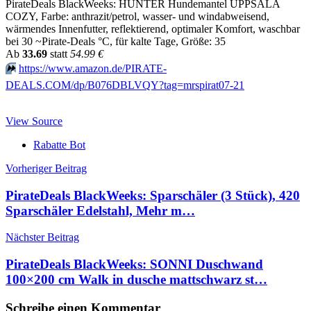
PirateDeals BlackWeeks: HUNTER Hundemantel UPPSALA
COZY, Farbe: anthrazit/petrol, wasser- und windabweisend,
wärmendes Innenfutter, reflektierend, optimaler Komfort, waschbar
bei 30 ~Pirate-Deals °C, für kalte Tage, Größe: 35
Аb
33.69
statt
54.99 €
⏩️
https://www.amazon.de/PIRATE-
DEALS.COM/dp/B076DBLVQY?tag=mrspirat07-21
View Source
Rabatte Bot
Beitragsnavigation
Vorheriger Beitrag
PirateDeals BlackWeeks: Sparschäler (3 Stück), 420
Sparschäler Edelstahl, Mehr m…
Nächster Beitrag
PirateDeals BlackWeeks: SONNI Duschwand
100×200 cm Walk in dusche mattschwarz st…
Schreibe einen Kommentar