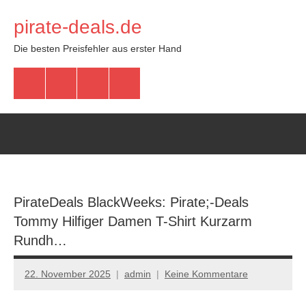
Zum
pirate-deals.de
Inhalt
springen
Die besten Preisfehler aus erster Hand
WhatsApp
Telegram
Discord
Facebook
PirateDeals BlackWeeks: Pirate;-Deals
Tommy Hilfiger Damen T-Shirt Kurzarm
Rundh…
22. November 2025
admin
Keine Kommentare