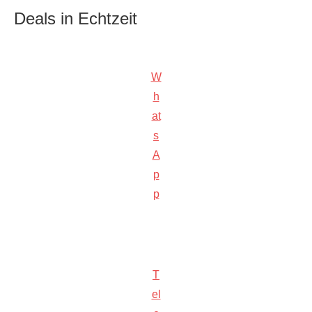
Deals in Echtzeit
W
h
at
s
A
p
p
T
el