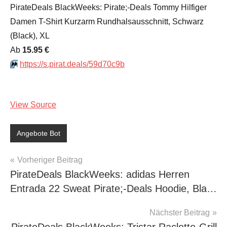
PirateDeals BlackWeeks: Pirate;-Deals Tommy Hilfiger
Damen T-Shirt Kurzarm Rundhalsausschnitt, Schwarz
(Black), XL
Аb
15.95 €
⏩️
https://s.pirat.deals/59d70c9b
View Source
Angebote Bot
Beitragsnavigation
Vorheriger Beitrag
PirateDeals BlackWeeks: adidas Herren
Entrada 22 Sweat Pirate;-Deals Hoodie, Bla…
Nächster Beitrag