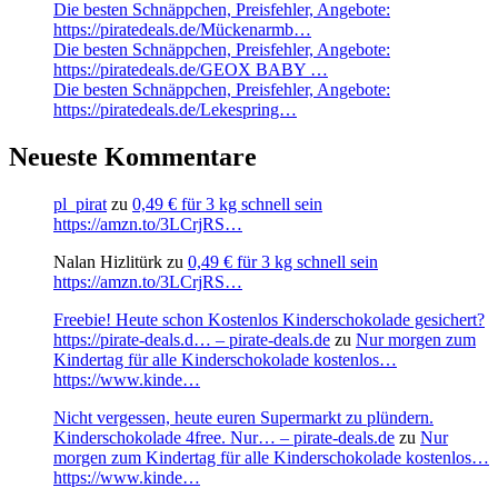
Die besten Schnäppchen, Preisfehler, Angebote:
https://piratedeals.de/Mückenarmb…
Die besten Schnäppchen, Preisfehler, Angebote:
https://piratedeals.de/GEOX BABY …
Die besten Schnäppchen, Preisfehler, Angebote:
https://piratedeals.de/Lekespring…
Neueste Kommentare
pl_pirat
zu
0,49 € für 3 kg schnell sein
https://amzn.to/3LCrjRS…
Nalan Hizlitürk
zu
0,49 € für 3 kg schnell sein
https://amzn.to/3LCrjRS…
Freebie! Heute schon Kostenlos Kinderschokolade gesichert?
https://pirate-deals.d… – pirate-deals.de
zu
Nur morgen zum
Kindertag für alle Kinderschokolade kostenlos…
https://www.kinde…
Nicht vergessen, heute euren Supermarkt zu plündern.
Kinderschokolade 4free. Nur… – pirate-deals.de
zu
Nur
morgen zum Kindertag für alle Kinderschokolade kostenlos…
https://www.kinde…