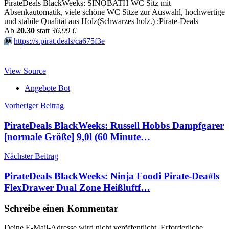
PirateDeals BlackWeeks: SINOBATH WC Sitz mit
Absenkautomatik, viele schöne WC Sitze zur Auswahl, hochwertige
und stabile Qualität aus Holz(Schwarzes holz.) :Pirate-Deals
Аb
20.30
statt
36.99 €
⏩️
https://s.pirat.deals/ca675f3e
View Source
Angebote Bot
Beitragsnavigation
Vorheriger Beitrag
PirateDeals BlackWeeks: Russell Hobbs Dampfgarer
[normale Größe] 9,0l (60 Minute…
Nächster Beitrag
PirateDeals BlackWeeks: Ninja Foodi Pirate-Dea#ls
FlexDrawer Dual Zone Heißluftf…
Schreibe einen Kommentar
Deine E-Mail-Adresse wird nicht veröffentlicht.
Erforderliche