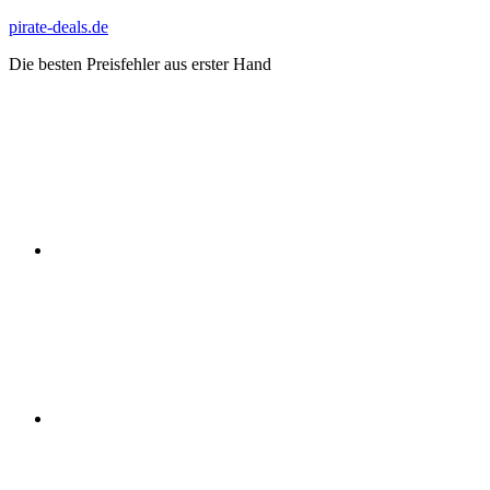
Zum
pirate-deals.de
Inhalt
Die besten Preisfehler aus erster Hand
springen
WhatsApp
Telegram
Discord