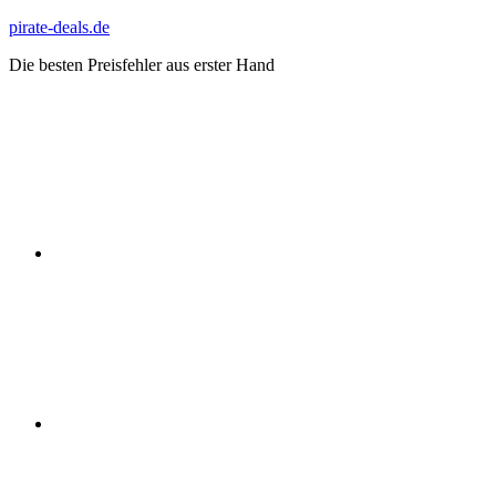
Zum
pirate-deals.de
Inhalt
Die besten Preisfehler aus erster Hand
springen
WhatsApp
Telegram
Discord