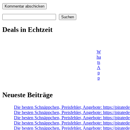
Suchen
Suchen
Deals in Echtzeit
W
ha
ts
A
p
p
Neueste Beiträge
Die besten Schnäppchen, Preisfehler, Angebote: https://pirate
Die besten Schnäppchen, Preisfehler, Angebote: https://pirate
Die besten Schnäppchen, Preisfehler, Angebote: https://pirate
Die besten Schnäppchen, Preisfehler, Angebote: https://pirat
Die besten Schnäppchen, Preisfehler, Angebote: https://pirated