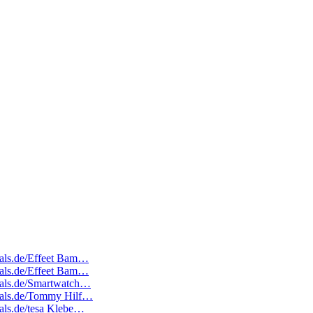
deals.de/Effeet Bam…
deals.de/Effeet Bam…
deals.de/Smartwatch…
edeals.de/Tommy Hilf…
eals.de/tesa Klebe…