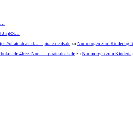
RS…
to/3LCrjRS…
s://pirate-deals.d… – pirate-deals.de
zu
Nur morgen zum Kindertag f
chokolade 4free. Nur… – pirate-deals.de
zu
Nur morgen zum Kindertag