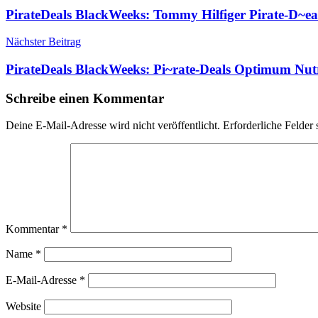
PirateDeals BlackWeeks: Tommy Hilfiger Pirate-D~e
Nächster Beitrag
PirateDeals BlackWeeks: Pi~rate-Deals Optimum Nu
Schreibe einen Kommentar
Deine E-Mail-Adresse wird nicht veröffentlicht.
Erforderliche Felder 
Kommentar
*
Name
*
E-Mail-Adresse
*
Website