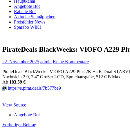
Hauptkanal
Angebote Bot
Rabatte Bot
Aktuelle Schnäppchen
Preisfehler News
Sparabo WIKI
PirateDeals BlackWeeks: VIOFO A229 Pl
22. November 2025
admin
Keine Kommentare
PirateDeals BlackWeeks: VIOFO A229 Plus 2K + 2K Dual STARVIS
Nachtsicht 2.0, 2,4” Großer LCD, Sprachausgabe, 512 GB Max
Аb
183.59 €
⏩️
https://s.pirat.deals/7b577be9
View Source
Angebote Bot
Beitragsnavigation
Vorheriger Beitrag