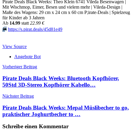
Pirate Deals Black Weeks: Theo Klein 6741 Vileda Besenwagen |
Mit Wischmop, Eimer, Besen und vielem mehr | Vileda-Design |
Maße des Wagens: 29 cm x 24 cm x 60 cm P;irate-Deals | Spielzeug
für Kinder ab 3 Jahren
Аb
14.99
statt
22.99 €
⏩️
https://s.pirat.deals/45d81e49
View Source
Angebote Bot
Beitragsnavigation
Vorheriger Beitrag
Pirate Deals Black Weeks: Bluetooth Kopfhörer,
50Std 3D-Stereo Kopfhörer Kabello…
Nächster Beitrag
Pirate Deals Black Weeks: Mepal Müslibecher to go,
praktischer Joghurtbecher to …
Schreibe einen Kommentar