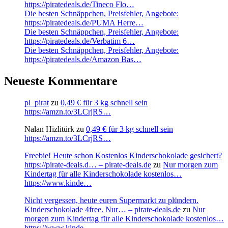
https://piratedeals.de/Tineco Flo…
Die besten Schnäppchen, Preisfehler, Angebote:
https://piratedeals.de/PUMA Herre…
Die besten Schnäppchen, Preisfehler, Angebote:
https://piratedeals.de/Verbatim 6…
Die besten Schnäppchen, Preisfehler, Angebote:
https://piratedeals.de/Amazon Bas…
Neueste Kommentare
pl_pirat
zu
0,49 € für 3 kg schnell sein
https://amzn.to/3LCrjRS…
Nalan Hizlitürk
zu
0,49 € für 3 kg schnell sein
https://amzn.to/3LCrjRS…
Freebie! Heute schon Kostenlos Kinderschokolade gesichert?
https://pirate-deals.d… – pirate-deals.de
zu
Nur morgen zum
Kindertag für alle Kinderschokolade kostenlos…
https://www.kinde…
Nicht vergessen, heute euren Supermarkt zu plündern.
Kinderschokolade 4free. Nur… – pirate-deals.de
zu
Nur
morgen zum Kindertag für alle Kinderschokolade kostenlos…
https://www.kinde…