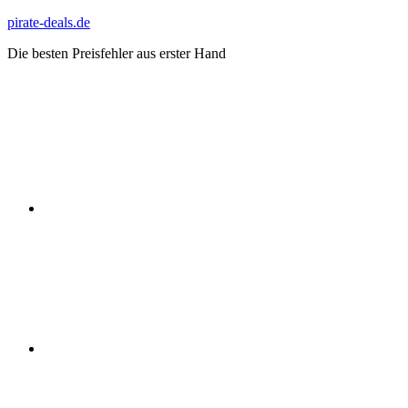
Zum
pirate-deals.de
Inhalt
Die besten Preisfehler aus erster Hand
springen
WhatsApp
Telegram
Discord