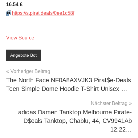
16.54 €
⏩️
https://s.pirat.deals/0ee1c58f
View Source
Angebote Bot
Beitragsnavigation
Vorheriger Beitrag
The North Face NF0A8AXVJK3 Pirat$e-Deals
Teen Simple Dome Hoodie T-Shirt Unisex …
Nächster Beitrag
adidas Damen Tanktop Melbourne Pirate-
D$eals Tanktop, Chablu, 44, CV9941Аb
12.22…