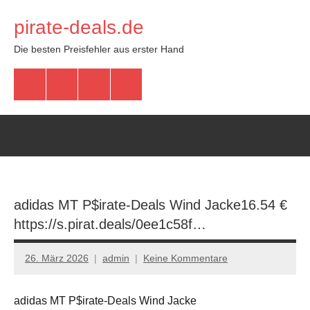
Zum
pirate-deals.de
Inhalt
springen
Die besten Preisfehler aus erster Hand
WhatsApp
Telegram
Discord
Facebook
adidas MT P$irate-Deals Wind Jacke16.54 €
https://s.pirat.deals/0ee1c58f…
26. März 2026
admin
Keine Kommentare
adidas MT P$irate-Deals Wind Jacke