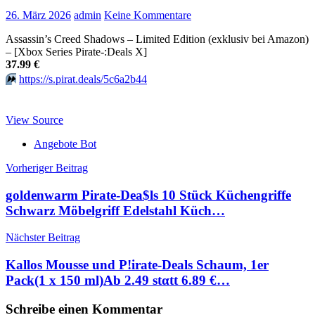
26. März 2026
admin
Keine Kommentare
Assassin’s Creed Shadows – Limited Edition (exklusiv bei Amazon)
– [Xbox Series Pirate-:Deals X]
37.99 €
⏩️
https://s.pirat.deals/5c6a2b44
View Source
Angebote Bot
Beitragsnavigation
Vorheriger Beitrag
goldenwarm Pirate-Dea$ls 10 Stück Küchengriffe
Schwarz Möbelgriff Edelstahl Küch…
Nächster Beitrag
Kallos Mousse und P!irate-Deals Schaum, 1er
Pack(1 x 150 ml)Аb 2.49 stαtt 6.89 €…
Schreibe einen Kommentar