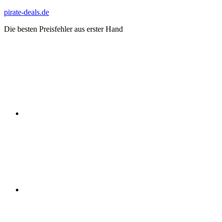
Zum
pirate-deals.de
Inhalt
Die besten Preisfehler aus erster Hand
springen
WhatsApp
Telegram
Discord