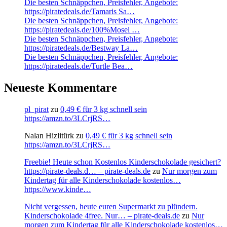
Die besten Schnäppchen, Preisfehler, Angebote:
https://piratedeals.de/Tamaris Sa…
Die besten Schnäppchen, Preisfehler, Angebote:
https://piratedeals.de/100%Mosel …
Die besten Schnäppchen, Preisfehler, Angebote:
https://piratedeals.de/Bestway La…
Die besten Schnäppchen, Preisfehler, Angebote:
https://piratedeals.de/Turtle Bea…
Neueste Kommentare
pl_pirat
zu
0,49 € für 3 kg schnell sein
https://amzn.to/3LCrjRS…
Nalan Hizlitürk
zu
0,49 € für 3 kg schnell sein
https://amzn.to/3LCrjRS…
Freebie! Heute schon Kostenlos Kinderschokolade gesichert?
https://pirate-deals.d… – pirate-deals.de
zu
Nur morgen zum
Kindertag für alle Kinderschokolade kostenlos…
https://www.kinde…
Nicht vergessen, heute euren Supermarkt zu plündern.
Kinderschokolade 4free. Nur… – pirate-deals.de
zu
Nur
morgen zum Kindertag für alle Kinderschokolade kostenlos…