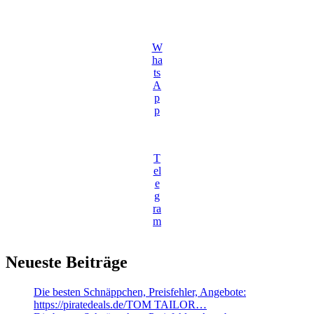
W
ha
ts
A
p
p
T
el
e
g
ra
m
Neueste Beiträge
Die besten Schnäppchen, Preisfehler, Angebote:
https://piratedeals.de/TOM TAILOR…