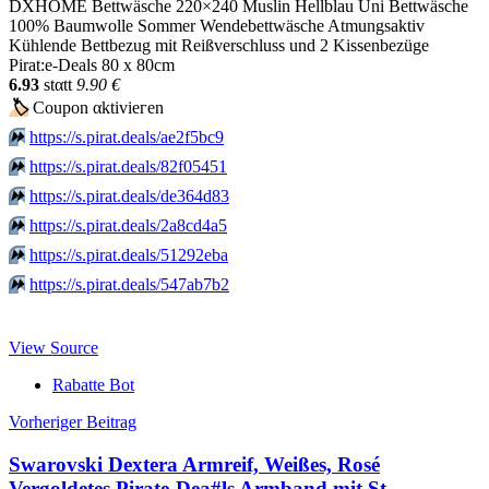
DXHOME Bettwäsche 220×240 Muslin Hellblau Uni Bettwäsche
100% Baumwolle Sommer Wendebettwäsche Atmungsaktiv
Kühlende Bettbezug mit Reißverschluss und 2 Kissenbezüge
Pirat:e-Deals 80 x 80cm
6.93
stαtt
9.90 €
🏷
Сοuрοn αktiviегеn
⏩️
https://s.pirat.deals/ae2f5bc9
⏩️
https://s.pirat.deals/82f05451
⏩️
https://s.pirat.deals/de364d83
⏩️
https://s.pirat.deals/2a8cd4a5
⏩️
https://s.pirat.deals/51292eba
⏩️
https://s.pirat.deals/547ab7b2
View Source
Rabatte Bot
Beitragsnavigation
Vorheriger Beitrag
Swarovski Dextera Armreif, Weißes, Rosé
Vergoldetes Pirate-Dea#ls Armband mit St…