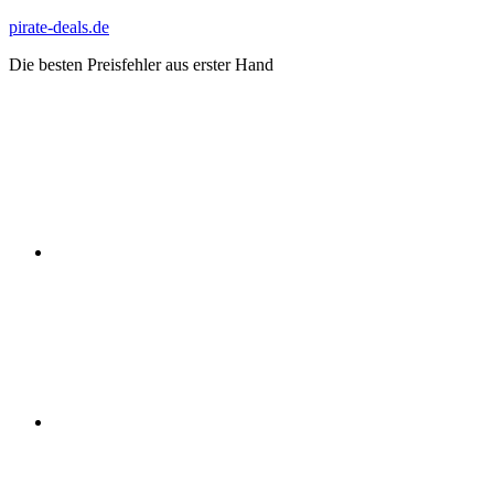
Zum
pirate-deals.de
Inhalt
Die besten Preisfehler aus erster Hand
springen
WhatsApp
Telegram
Discord