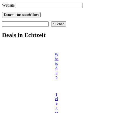
Website
Suchen
Suchen
Deals in Echtzeit
W
ha
ts
A
p
p
T
el
e
g
ra