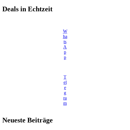
Deals in Echtzeit
W
ha
ts
A
p
p
T
el
e
g
ra
m
Neueste Beiträge