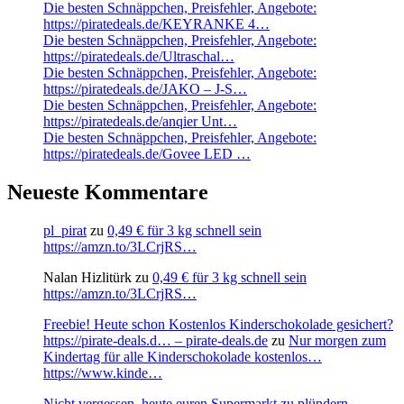
Die besten Schnäppchen, Preisfehler, Angebote:
https://piratedeals.de/KEYRANKE 4…
Die besten Schnäppchen, Preisfehler, Angebote:
https://piratedeals.de/Ultraschal…
Die besten Schnäppchen, Preisfehler, Angebote:
https://piratedeals.de/JAKO – J-S…
Die besten Schnäppchen, Preisfehler, Angebote:
https://piratedeals.de/anqier Unt…
Die besten Schnäppchen, Preisfehler, Angebote:
https://piratedeals.de/Govee LED …
Neueste Kommentare
pl_pirat
zu
0,49 € für 3 kg schnell sein
https://amzn.to/3LCrjRS…
Nalan Hizlitürk
zu
0,49 € für 3 kg schnell sein
https://amzn.to/3LCrjRS…
Freebie! Heute schon Kostenlos Kinderschokolade gesichert?
https://pirate-deals.d… – pirate-deals.de
zu
Nur morgen zum
Kindertag für alle Kinderschokolade kostenlos…
https://www.kinde…
Nicht vergessen, heute euren Supermarkt zu plündern.