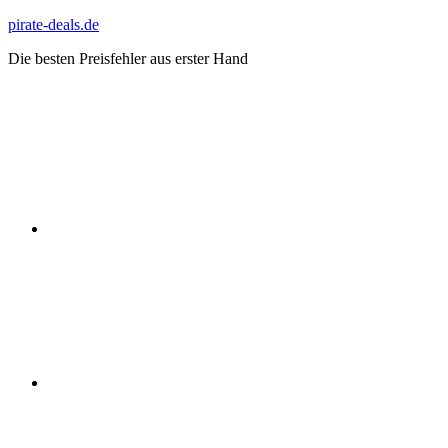
Zum
pirate-deals.de
Inhalt
Die besten Preisfehler aus erster Hand
springen
WhatsApp
Telegram
Discord