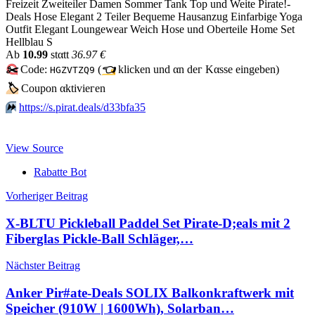
Freizeit Zweiteiler Damen Sommer Tank Top und Weite Pirate!-
Deals Hose Elegant 2 Teiler Bequeme Hausanzug Einfarbige Yoga
Outfit Elegant Loungewear Weich Hose und Oberteile Home Set
Hellblau S
Аb
10.99
stαtt
36.97 €
✂️
Code:
(
👈
klicken und αn dег Kαssе еingеbеn)
HGZVTZQ9
🏷
Сοuрοn αktiviегеn
⏩️
https://s.pirat.deals/d33bfa35
View Source
Rabatte Bot
Beitragsnavigation
Vorheriger Beitrag
X-BLTU Pickleball Paddel Set Pirate-D;eals mit 2
Fiberglas Pickle-Ball Schläger,…
Nächster Beitrag
Anker Pir#ate-Deals SOLIX Balkonkraftwerk mit
Speicher (910W | 1600Wh), Solarban…