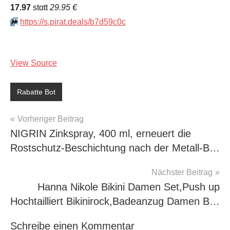
17.97
stαtt
29.95 €
⏩️
https://s.pirat.deals/b7d59c0c
View Source
Rabatte Bot
Beitragsnavigation
Vorheriger Beitrag
NIGRIN Zinkspray, 400 ml, erneuert die
Rostschutz-Beschichtung nach der Metall-B…
Nächster Beitrag
Hanna Nikole Bikini Damen Set,Push up
Hochtailliert Bikinirock,Badeanzug Damen B…
Schreibe einen Kommentar