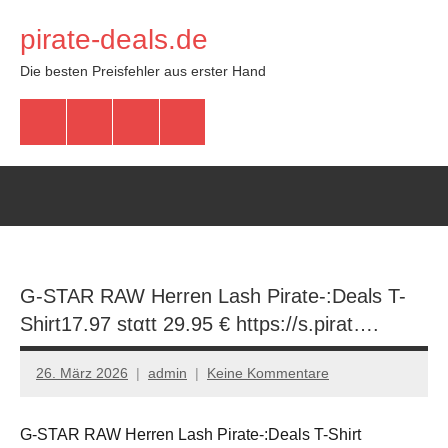
Zum
pirate-deals.de
Inhalt
springen
Die besten Preisfehler aus erster Hand
WhatsApp
Telegram
Discord
Facebook
G-STAR RAW Herren Lash Pirate-:Deals T-
Shirt17.97 stαtt 29.95 € https://s.pirat….
26. März 2026
admin
Keine Kommentare
G-STAR RAW Herren Lash Pirate-:Deals T-Shirt