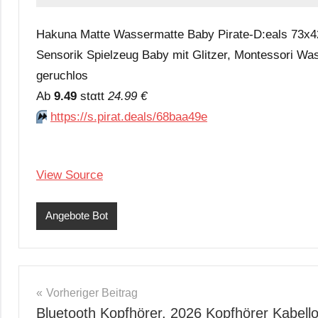
Hakuna Matte Wassermatte Baby Pirate-D:eals 73x
Sensorik Spielzeug Baby mit Glitzer, Montessori Was
geruchlos
Аb
9.49
stαtt
24.99 €
⏩️
https://s.pirat.deals/68baa49e
View Source
Angebote Bot
Beitragsnavigation
Vorheriger Beitrag
Bluetooth Kopfhörer, 2026 Kopfhörer Kabell