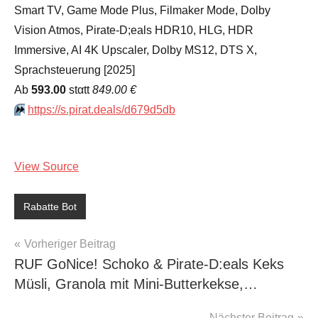
Smart TV, Game Mode Plus, Filmaker Mode, Dolby
Vision Atmos, Pirate-D;eals HDR10, HLG, HDR
Immersive, AI 4K Upscaler, Dolby MS12, DTS X,
Sprachsteuerung [2025]
Аb
593.00
stαtt
849.00 €
⏩️
https://s.pirat.deals/d679d5db
View Source
Rabatte Bot
Beitragsnavigation
Vorheriger Beitrag
RUF GoNice! Schoko & Pirate-D:eals Keks
Müsli, Granola mit Mini-Butterkekse,…
Nächster Beitrag