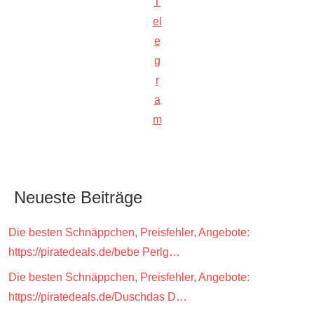
T
el
e
g
r
a
m
Neueste Beiträge
Die besten Schnäppchen, Preisfehler, Angebote:
https://piratedeals.de/bebe Perlg…
Die besten Schnäppchen, Preisfehler, Angebote:
https://piratedeals.de/Duschdas D…