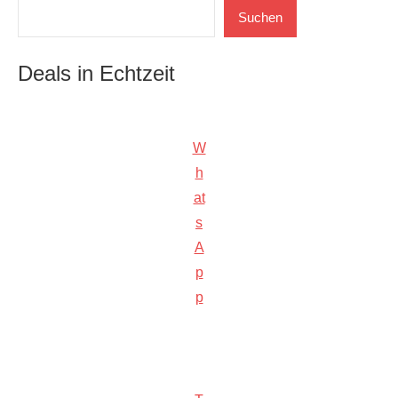
Suchen
Suchen
Deals in Echtzeit
W
h
at
s
A
p
p