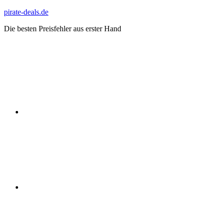
Zum
pirate-deals.de
Inhalt
Die besten Preisfehler aus erster Hand
springen
WhatsApp
Telegram
Discord