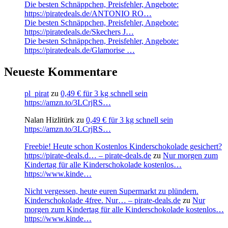
Die besten Schnäppchen, Preisfehler, Angebote:
https://piratedeals.de/ANTONIO RO…
Die besten Schnäppchen, Preisfehler, Angebote:
https://piratedeals.de/Skechers J…
Die besten Schnäppchen, Preisfehler, Angebote:
https://piratedeals.de/Glamorise …
Neueste Kommentare
pl_pirat
zu
0,49 € für 3 kg schnell sein
https://amzn.to/3LCrjRS…
Nalan Hizlitürk
zu
0,49 € für 3 kg schnell sein
https://amzn.to/3LCrjRS…
Freebie! Heute schon Kostenlos Kinderschokolade gesichert?
https://pirate-deals.d… – pirate-deals.de
zu
Nur morgen zum
Kindertag für alle Kinderschokolade kostenlos…
https://www.kinde…
Nicht vergessen, heute euren Supermarkt zu plündern.
Kinderschokolade 4free. Nur… – pirate-deals.de
zu
Nur
morgen zum Kindertag für alle Kinderschokolade kostenlos…
https://www.kinde…