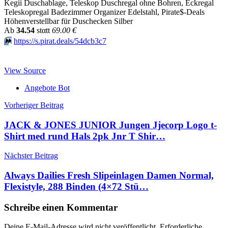
Kegii Duschablage, Teleskop Duschregal ohne Bohren, Eckregal
Teleskopregal Badezimmer Organizer Edelstahl, Pirate$-Deals
Höhenverstellbar für Duschecken Silber
Аb
34.54
stαtt
69.00 €
⏩️
https://s.pirat.deals/54dcb3c7
View Source
Angebote Bot
Beitragsnavigation
Vorheriger Beitrag
JACK & JONES JUNIOR Jungen Jjecorp Logo t-
Shirt med rund Hals 2pk Jnr T Shir…
Nächster Beitrag
Always Dailies Fresh Slipeinlagen Damen Normal,
Flexistyle, 288 Binden (4×72 Stü…
Schreibe einen Kommentar
Deine E-Mail-Adresse wird nicht veröffentlicht.
Erforderliche