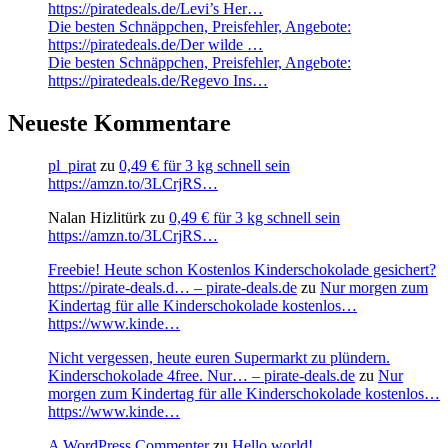
https://piratedeals.de/Levi’s Her…
Die besten Schnäppchen, Preisfehler, Angebote:
https://piratedeals.de/Der wilde …
Die besten Schnäppchen, Preisfehler, Angebote:
https://piratedeals.de/Regevo Ins…
Neueste Kommentare
pl_pirat
zu
0,49 € für 3 kg schnell sein
https://amzn.to/3LCrjRS…
Nalan Hizlitürk
zu
0,49 € für 3 kg schnell sein
https://amzn.to/3LCrjRS…
Freebie! Heute schon Kostenlos Kinderschokolade gesichert?
https://pirate-deals.d… – pirate-deals.de
zu
Nur morgen zum
Kindertag für alle Kinderschokolade kostenlos…
https://www.kinde…
Nicht vergessen, heute euren Supermarkt zu plündern.
Kinderschokolade 4free. Nur… – pirate-deals.de
zu
Nur
morgen zum Kindertag für alle Kinderschokolade kostenlos…
https://www.kinde…
A WordPress Commenter
zu
Hello world!