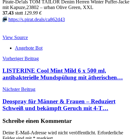
Pirate-De!als TOM TAILOR Denim Herren Winter Puffer-Jacke
mit Kapuze,23802 – urban Olive Green, XXL
37.43
stαtt
129.99 €
⏩️
https://s.pirat.deals/ca862d43
View Source
Angebote Bot
Beitragsnavigation
Vorheriger Beitrag
LISTERINE Cool Mint Mild 6 x 500 ml,
antibakterielle Mundspülung mit ätherischen…
Nächster Beitrag
Deospray für Männer & Frauen – Reduziert
Schweiß und bekämpft Geruch mit 4-T…
Schreibe einen Kommentar
Deine E-Mail-Adresse wird nicht veröffentlicht.
Erforderliche
Felder sind mit
*
markiert