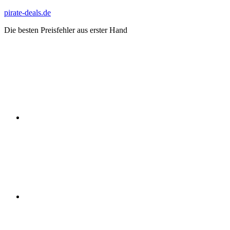
Zum
pirate-deals.de
Inhalt
Die besten Preisfehler aus erster Hand
springen
WhatsApp
Telegram
Discord