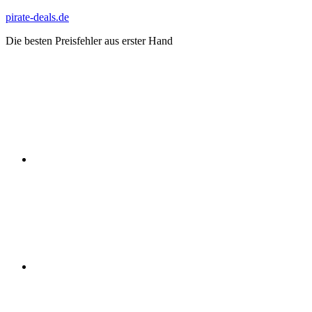
Zum
pirate-deals.de
Inhalt
Die besten Preisfehler aus erster Hand
springen
WhatsApp
Telegram
Discord