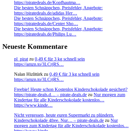
https://piratedeals.de/Kopfhautma…
Die besten Schnäppchen, Preisfehler, Angebote:
https://piratedeals.de/adidas Her…
Die besten Schnäppchen, Preisfehler, Angebote:
https://piratedeals.de/Center Sho…
Die besten Schnäppchen, Preisfehler, Angebote:
https://piratedeals.de/Philips Lu…
Neueste Kommentare
pl_pirat
zu
0,49 € für 3 kg schnell sein
https://amzn.to/3LCrjRS…
Nalan Hizlitürk
zu
0,49 € für 3 kg schnell sein
https://amzn.to/3LCrjRS…
Freebie! Heute schon Kostenlos Kinderschokolade gesichert?
https://pirate-deals.d… – pirate-deals.de
zu
Nur morgen zum
Kindertag für alle Kinderschokolade kostenlos…
https://www.kinde…
Nicht vergessen, heute euren Supermarkt zu plündern.
Kinderschokolade 4free. Nur… – pirate-deals.de
zu
Nur
morgen zum Kindertag für alle Kinderschokolade kostenlos…
https://www.kinde…