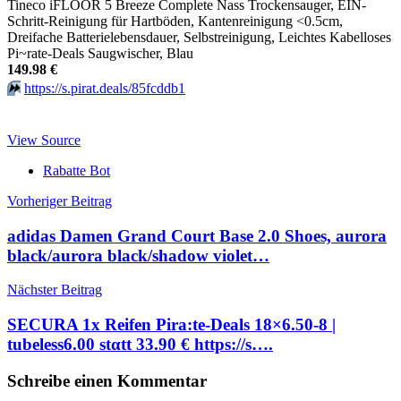
Tineco iFLOOR 5 Breeze Complete Nass Trockensauger, EIN-
Schritt-Reinigung für Hartböden, Kantenreinigung <0.5cm,
Dreifache Batterielebensdauer, Selbstreinigung, Leichtes Kabelloses
Pi~rate-Deals Saugwischer, Blau
149.98 €
⏩️
https://s.pirat.deals/85fcddb1
View Source
Rabatte Bot
Beitragsnavigation
Vorheriger Beitrag
adidas Damen Grand Court Base 2.0 Shoes, aurora
black/aurora black/shadow violet…
Nächster Beitrag
SECURA 1x Reifen Pira:te-Deals 18×6.50-8 |
tubeless6.00 stαtt 33.90 € https://s….
Schreibe einen Kommentar