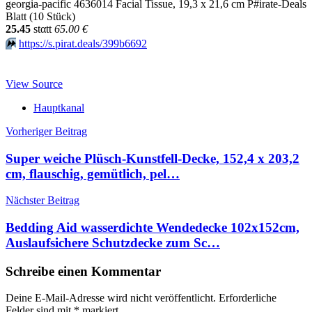
georgia-pacific 4636014 Facial Tissue, 19,3 x 21,6 cm P#irate-Deals
Blatt (10 Stück)
25.45
stαtt
65.00 €
⏩️
https://s.pirat.deals/399b6692
View Source
Hauptkanal
Beitragsnavigation
Vorheriger Beitrag
Super weiche Plüsch-Kunstfell-Decke, 152,4 x 203,2
cm, flauschig, gemütlich, pel…
Nächster Beitrag
Bedding Aid wasserdichte Wendedecke 102x152cm,
Auslaufsichere Schutzdecke zum Sc…
Schreibe einen Kommentar
Deine E-Mail-Adresse wird nicht veröffentlicht.
Erforderliche
Felder sind mit
*
markiert