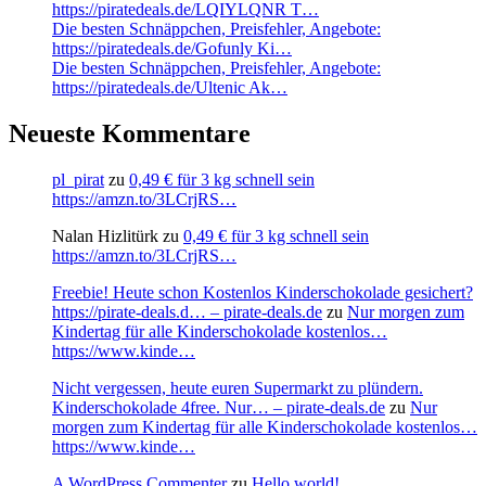
https://piratedeals.de/LQIYLQNR T…
Die besten Schnäppchen, Preisfehler, Angebote:
https://piratedeals.de/Gofunly Ki…
Die besten Schnäppchen, Preisfehler, Angebote:
https://piratedeals.de/Ultenic Ak…
Neueste Kommentare
pl_pirat
zu
0,49 € für 3 kg schnell sein
https://amzn.to/3LCrjRS…
Nalan Hizlitürk
zu
0,49 € für 3 kg schnell sein
https://amzn.to/3LCrjRS…
Freebie! Heute schon Kostenlos Kinderschokolade gesichert?
https://pirate-deals.d… – pirate-deals.de
zu
Nur morgen zum
Kindertag für alle Kinderschokolade kostenlos…
https://www.kinde…
Nicht vergessen, heute euren Supermarkt zu plündern.
Kinderschokolade 4free. Nur… – pirate-deals.de
zu
Nur
morgen zum Kindertag für alle Kinderschokolade kostenlos…
https://www.kinde…
A WordPress Commenter
zu
Hello world!