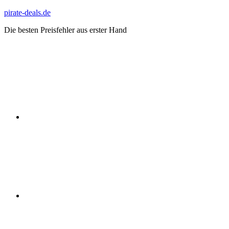
Zum
pirate-deals.de
Inhalt
Die besten Preisfehler aus erster Hand
springen
WhatsApp
Telegram
Discord