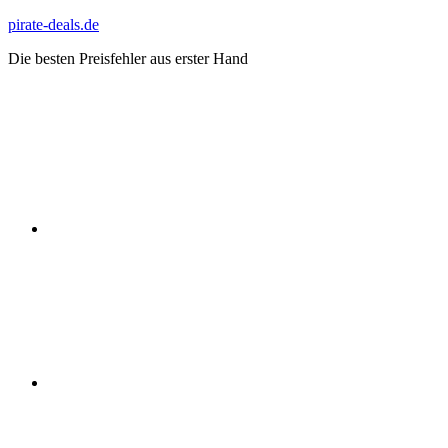
Zum
pirate-deals.de
Inhalt
Die besten Preisfehler aus erster Hand
springen
WhatsApp
Telegram
Discord