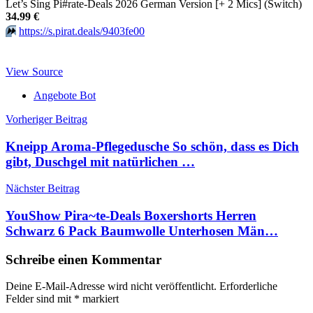
Let’s Sing Pi#rate-Deals 2026 German Version [+ 2 Mics] (Switch)
34.99 €
⏩️
https://s.pirat.deals/9403fe00
View Source
Angebote Bot
Beitragsnavigation
Vorheriger Beitrag
Kneipp Aroma-Pflegedusche So schön, dass es Dich
gibt, Duschgel mit natürlichen …
Nächster Beitrag
YouShow Pira~te-Deals Boxershorts Herren
Schwarz 6 Pack Baumwolle Unterhosen Män…
Schreibe einen Kommentar
Deine E-Mail-Adresse wird nicht veröffentlicht.
Erforderliche
Felder sind mit
*
markiert