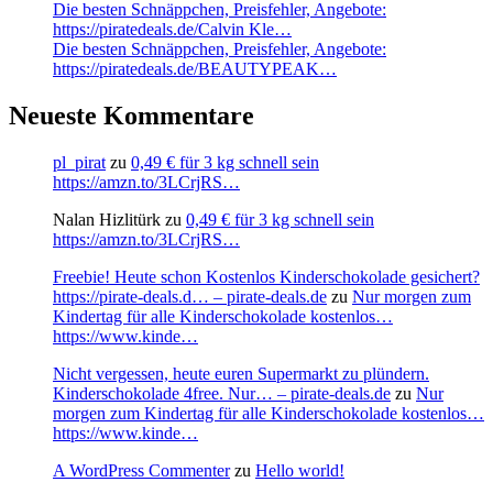
Die besten Schnäppchen, Preisfehler, Angebote:
https://piratedeals.de/Calvin Kle…
Die besten Schnäppchen, Preisfehler, Angebote:
https://piratedeals.de/BEAUTYPEAK…
Neueste Kommentare
pl_pirat
zu
0,49 € für 3 kg schnell sein
https://amzn.to/3LCrjRS…
Nalan Hizlitürk
zu
0,49 € für 3 kg schnell sein
https://amzn.to/3LCrjRS…
Freebie! Heute schon Kostenlos Kinderschokolade gesichert?
https://pirate-deals.d… – pirate-deals.de
zu
Nur morgen zum
Kindertag für alle Kinderschokolade kostenlos…
https://www.kinde…
Nicht vergessen, heute euren Supermarkt zu plündern.
Kinderschokolade 4free. Nur… – pirate-deals.de
zu
Nur
morgen zum Kindertag für alle Kinderschokolade kostenlos…
https://www.kinde…
A WordPress Commenter
zu
Hello world!