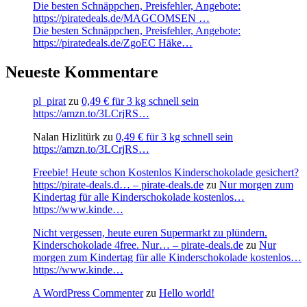
Die besten Schnäppchen, Preisfehler, Angebote:
https://piratedeals.de/MAGCOMSEN …
Die besten Schnäppchen, Preisfehler, Angebote:
https://piratedeals.de/ZgoEC Häke…
Neueste Kommentare
pl_pirat
zu
0,49 € für 3 kg schnell sein
https://amzn.to/3LCrjRS…
Nalan Hizlitürk
zu
0,49 € für 3 kg schnell sein
https://amzn.to/3LCrjRS…
Freebie! Heute schon Kostenlos Kinderschokolade gesichert?
https://pirate-deals.d… – pirate-deals.de
zu
Nur morgen zum
Kindertag für alle Kinderschokolade kostenlos…
https://www.kinde…
Nicht vergessen, heute euren Supermarkt zu plündern.
Kinderschokolade 4free. Nur… – pirate-deals.de
zu
Nur
morgen zum Kindertag für alle Kinderschokolade kostenlos…
https://www.kinde…
A WordPress Commenter
zu
Hello world!