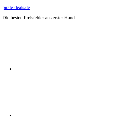
Zum
pirate-deals.de
Inhalt
Die besten Preisfehler aus erster Hand
springen
WhatsApp
Telegram
Discord