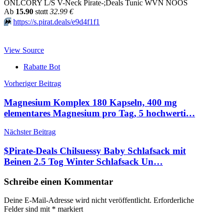
ONLCORY L/S V-Neck Pirate-;Deals Tunic WVN NOOS
Аb
15.90
stαtt
32.99 €
⏩️
https://s.pirat.deals/e9d4f1f1
View Source
Rabatte Bot
Beitragsnavigation
Vorheriger Beitrag
Magnesium Komplex 180 Kapseln, 400 mg
elementares Magnesium pro Tag, 5 hochwerti…
Nächster Beitrag
$Pirate-Deals Chilsuessy Baby Schlafsack mit
Beinen 2.5 Tog Winter Schlafsack Un…
Schreibe einen Kommentar
Deine E-Mail-Adresse wird nicht veröffentlicht.
Erforderliche
Felder sind mit
*
markiert