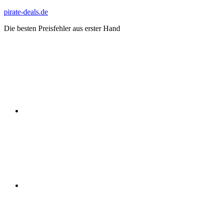
Zum
pirate-deals.de
Inhalt
Die besten Preisfehler aus erster Hand
springen
WhatsApp
Telegram
Discord