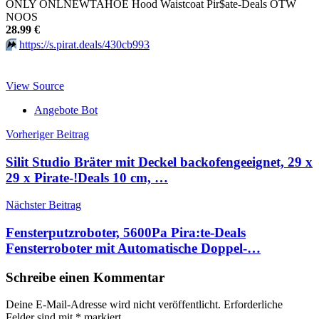
ONLY ONLNEWTAHOE Hood Waistcoat Pir$ate-Deals OTW
NOOS
28.99 €
⏩️
https://s.pirat.deals/430cb993
View Source
Angebote Bot
Beitragsnavigation
Vorheriger Beitrag
Silit Studio Bräter mit Deckel backofengeeignet, 29 x
29 x Pirate-!Deals 10 cm, …
Nächster Beitrag
Fensterputzroboter, 5600Pa Pira:te-Deals
Fensterroboter mit Automatische Doppel-…
Schreibe einen Kommentar
Deine E-Mail-Adresse wird nicht veröffentlicht.
Erforderliche
Felder sind mit
*
markiert