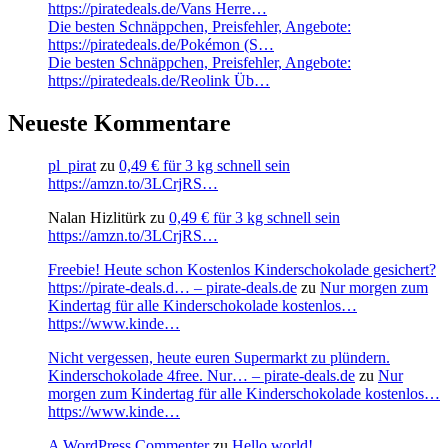
https://piratedeals.de/Vans Herre…
Die besten Schnäppchen, Preisfehler, Angebote:
https://piratedeals.de/Pokémon (S…
Die besten Schnäppchen, Preisfehler, Angebote:
https://piratedeals.de/Reolink Üb…
Neueste Kommentare
pl_pirat
zu
0,49 € für 3 kg schnell sein
https://amzn.to/3LCrjRS…
Nalan Hizlitürk
zu
0,49 € für 3 kg schnell sein
https://amzn.to/3LCrjRS…
Freebie! Heute schon Kostenlos Kinderschokolade gesichert?
https://pirate-deals.d… – pirate-deals.de
zu
Nur morgen zum
Kindertag für alle Kinderschokolade kostenlos…
https://www.kinde…
Nicht vergessen, heute euren Supermarkt zu plündern.
Kinderschokolade 4free. Nur… – pirate-deals.de
zu
Nur
morgen zum Kindertag für alle Kinderschokolade kostenlos…
https://www.kinde…
A WordPress Commenter
zu
Hello world!