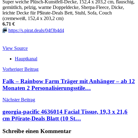
Super weiche Plüsch-Kunstfell-Decke, 152,4 x 203,2 cm, flauschig,
gemütlich, pelzig, warme Doppeldecke, Sherpa-Fleece, Dicke,
leichte Decke für P$irate-Deals Bett, Stuhl, Sofa, Couch
(cremeweiß, 152,4 x 203,2 cm)
6.71 €
⏩️
https://s.pirat.deals/04f3b4d4
View Source
Hauptkanal
Beitragsnavigation
Vorheriger Beitrag
Falk – Rainbow Farm Träger mit Anhänger – ab 12
Monaten 2 Personalisierungsstile…
Nächster Beitrag
georgia-pacific 4636014 Facial Tissue, 19,3 x 21,6
cm P#irate-Deals Blatt (10 St…
Schreibe einen Kommentar