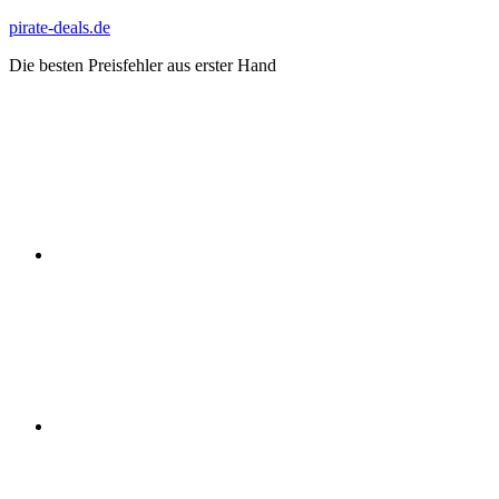
Zum
pirate-deals.de
Inhalt
Die besten Preisfehler aus erster Hand
springen
WhatsApp
Telegram
Discord