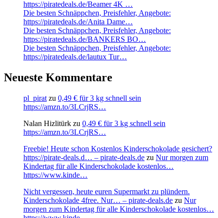
https://piratedeals.de/Beamer 4K …
Die besten Schnäppchen, Preisfehler, Angebote:
https://piratedeals.de/Anita Dame…
Die besten Schnäppchen, Preisfehler, Angebote:
https://piratedeals.de/BANKERS BO…
Die besten Schnäppchen, Preisfehler, Angebote:
https://piratedeals.de/lautux Tur…
Neueste Kommentare
pl_pirat
zu
0,49 € für 3 kg schnell sein
https://amzn.to/3LCrjRS…
Nalan Hizlitürk
zu
0,49 € für 3 kg schnell sein
https://amzn.to/3LCrjRS…
Freebie! Heute schon Kostenlos Kinderschokolade gesichert?
https://pirate-deals.d… – pirate-deals.de
zu
Nur morgen zum
Kindertag für alle Kinderschokolade kostenlos…
https://www.kinde…
Nicht vergessen, heute euren Supermarkt zu plündern.
Kinderschokolade 4free. Nur… – pirate-deals.de
zu
Nur
morgen zum Kindertag für alle Kinderschokolade kostenlos…
https://www.kinde…