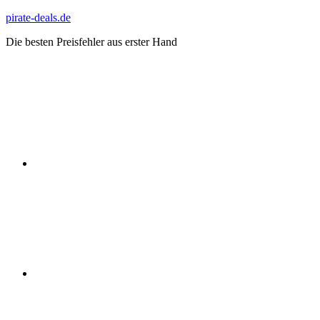
Zum
pirate-deals.de
Inhalt
Die besten Preisfehler aus erster Hand
springen
WhatsApp
Telegram
Discord