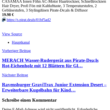
CASAMAA Ionen Föhn AC-Motor Haartrockner, Schnelltrocknen
Hair Dryer, Profi Fön mit Kaltlufttaste, 3 Temperaturstufen, 2
Gebläsestufen, 3 Stylingdüsen Pirate-De;als & Diffusor
19.98 €
⏩️
https://s.pirat.deals/01bf5ad2
View Source
Hauptkanal
Beitragsnavigation
Vorheriger Beitrag
MERACH Wasser-Rudergerät aus Pirate-Dea;ls
Rot-Eichenholz mit 12 Blättern für Gl…
Nächster Beitrag
Ravensburger GraviTrax Junior Extension Desert –
Erweiterbare Kugelbahn für Kind…
Schreibe einen Kommentar
Deine E-Mail-Adresse wird nicht veröffentlicht.
Erforderliche