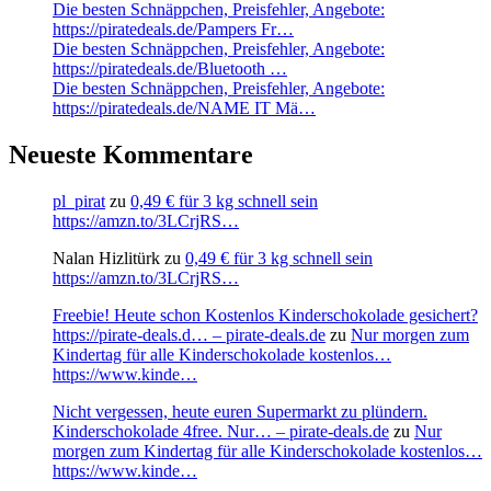
Die besten Schnäppchen, Preisfehler, Angebote:
https://piratedeals.de/Pampers Fr…
Die besten Schnäppchen, Preisfehler, Angebote:
https://piratedeals.de/Bluetooth …
Die besten Schnäppchen, Preisfehler, Angebote:
https://piratedeals.de/NAME IT Mä…
Neueste Kommentare
pl_pirat
zu
0,49 € für 3 kg schnell sein
https://amzn.to/3LCrjRS…
Nalan Hizlitürk
zu
0,49 € für 3 kg schnell sein
https://amzn.to/3LCrjRS…
Freebie! Heute schon Kostenlos Kinderschokolade gesichert?
https://pirate-deals.d… – pirate-deals.de
zu
Nur morgen zum
Kindertag für alle Kinderschokolade kostenlos…
https://www.kinde…
Nicht vergessen, heute euren Supermarkt zu plündern.
Kinderschokolade 4free. Nur… – pirate-deals.de
zu
Nur
morgen zum Kindertag für alle Kinderschokolade kostenlos…
https://www.kinde…