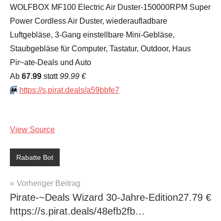
WOLFBOX MF100 Electric Air Duster-150000RPM Super
Power Cordless Air Duster, wiederaufladbare
Luftgebläse, 3-Gang einstellbare Mini-Gebläse,
Staubgebläse für Computer, Tastatur, Outdoor, Haus
Pir~ate-Deals und Auto
Аb
67.99
stαtt
99.99 €
⏩️
https://s.pirat.deals/a59bbfe7
View Source
Rabatte Bot
Beitragsnavigation
Vorheriger Beitrag
Pirate-~Deals Wizard 30-Jahre-Edition27.79 €
https://s.pirat.deals/48efb2fb…