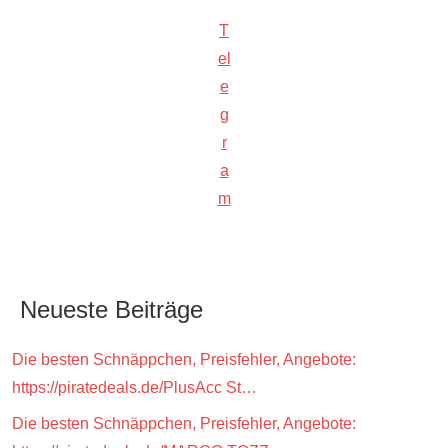
T
el
e
g
r
a
m
Neueste Beiträge
Die besten Schnäppchen, Preisfehler, Angebote:
https://piratedeals.de/PlusAcc St…
Die besten Schnäppchen, Preisfehler, Angebote: