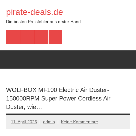
Zum
pirate-deals.de
Inhalt
springen
Die besten Preisfehler aus erster Hand
WhatsApp
Telegram
Discord
Facebook
WOLFBOX MF100 Electric Air Duster-
150000RPM Super Power Cordless Air
Duster, wie…
11. April 2026
admin
Keine Kommentare