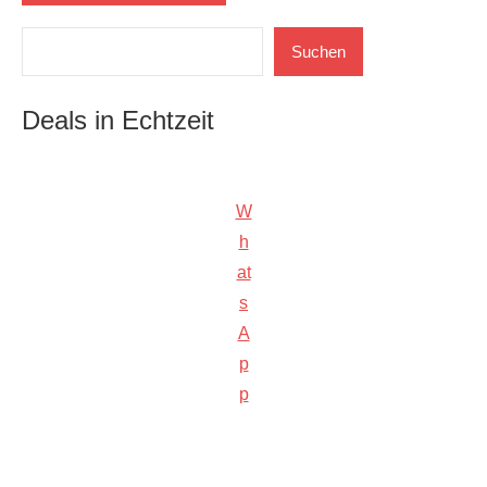
Suchen
Suchen
Deals in Echtzeit
W
h
at
s
A
p
p