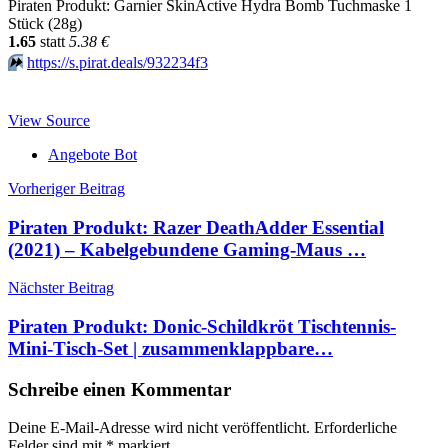
Piraten Produkt: Garnier SkinActive Hydra Bomb Tuchmaske 1
Stück (28g)
1.65
statt
5.38 €
⏩️
https://s.pirat.deals/932234f3
View Source
Angebote Bot
Beitragsnavigation
Vorheriger Beitrag
Piraten Produkt: Razer DeathAdder Essential
(2021) – Kabelgebundene Gaming-Maus …
Nächster Beitrag
Piraten Produkt: Donic-Schildkröt Tischtennis-
Mini-Tisch-Set | zusammenklappbare…
Schreibe einen Kommentar
Deine E-Mail-Adresse wird nicht veröffentlicht.
Erforderliche
Felder sind mit
*
markiert