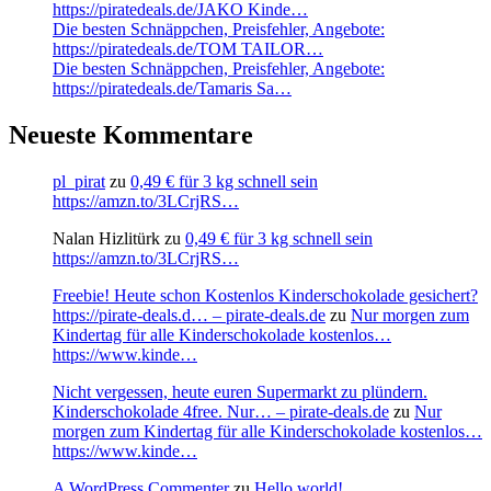
https://piratedeals.de/JAKO Kinde…
Die besten Schnäppchen, Preisfehler, Angebote:
https://piratedeals.de/TOM TAILOR…
Die besten Schnäppchen, Preisfehler, Angebote:
https://piratedeals.de/Tamaris Sa…
Neueste Kommentare
pl_pirat
zu
0,49 € für 3 kg schnell sein
https://amzn.to/3LCrjRS…
Nalan Hizlitürk
zu
0,49 € für 3 kg schnell sein
https://amzn.to/3LCrjRS…
Freebie! Heute schon Kostenlos Kinderschokolade gesichert?
https://pirate-deals.d… – pirate-deals.de
zu
Nur morgen zum
Kindertag für alle Kinderschokolade kostenlos…
https://www.kinde…
Nicht vergessen, heute euren Supermarkt zu plündern.
Kinderschokolade 4free. Nur… – pirate-deals.de
zu
Nur
morgen zum Kindertag für alle Kinderschokolade kostenlos…
https://www.kinde…
A WordPress Commenter
zu
Hello world!