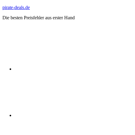
Zum
pirate-deals.de
Inhalt
Die besten Preisfehler aus erster Hand
springen
WhatsApp
Telegram
Discord