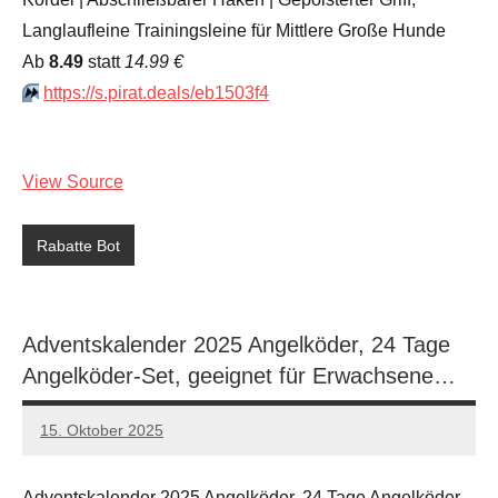
Langlaufleine Trainingsleine für Mittlere Große Hunde
Аb
8.49
statt
14.99 €
⏩️
https://s.pirat.deals/eb1503f4
View Source
Rabatte Bot
Adventskalender 2025 Angelköder, 24 Tage
Angelköder-Set, geeignet für Erwachsene…
15. Oktober 2025
admin
Keine
Kommentare
Adventskalender 2025 Angelköder, 24 Tage Angelköder-