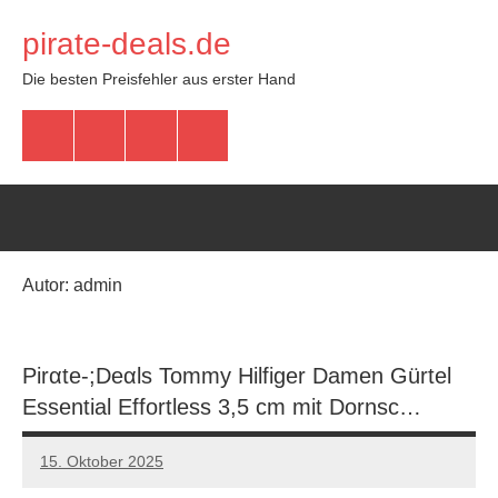
Zum
pirate-deals.de
Inhalt
springen
Die besten Preisfehler aus erster Hand
WhatsApp
Telegram
Discord
Facebook
Autor:
admin
Pirαtе-;Dеαls Tommy Hilfiger Damen Gürtel
Essential Effortless 3,5 cm mit Dornsc…
15. Oktober 2025
admin
Keine