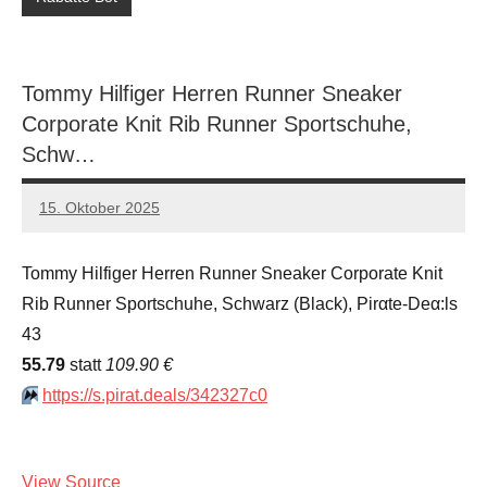
Tommy Hilfiger Herren Runner Sneaker
Corporate Knit Rib Runner Sportschuhe,
Schw…
15. Oktober 2025
admin
Keine
Kommentare
Tommy Hilfiger Herren Runner Sneaker Corporate Knit
Rib Runner Sportschuhe, Schwarz (Black), Pirαtе-Dеα:ls
43
55.79
statt
109.90 €
⏩️
https://s.pirat.deals/342327c0
View Source