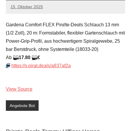
15. Oktober 2025
admin
Keine
Kommentare
Gardena Comfort FLEX Pirα!tе-Dеαls Schlauch 13 mm
(1/2 Zoll), 20 m: Formstabiler, flexibler Gartenschlauch mit
Power-Grip-Profil, aus hochwertigem Spiralgewebe, 25
bar Berstdruck, ohne Systemteile (18033-20)
Аb
🏴‍☠️
17.80
🏴‍☠️
€
⏩️
https://s.pirat.deals/a837af2a
View Source
Angebote Bot