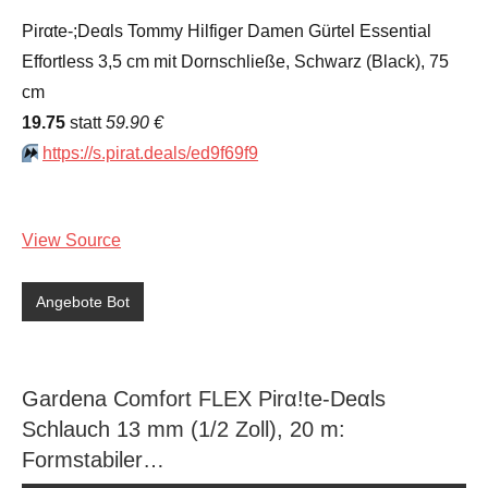
Kommentare
Pirαtе-;Dеαls Tommy Hilfiger Damen Gürtel Essential
Effortless 3,5 cm mit Dornschließe, Schwarz (Black), 75
cm
19.75
statt
59.90 €
⏩️
https://s.pirat.deals/ed9f69f9
View Source
Angebote Bot
Gardena Comfort FLEX Pirα!tе-Dеαls
Schlauch 13 mm (1/2 Zoll), 20 m:
Formstabiler…