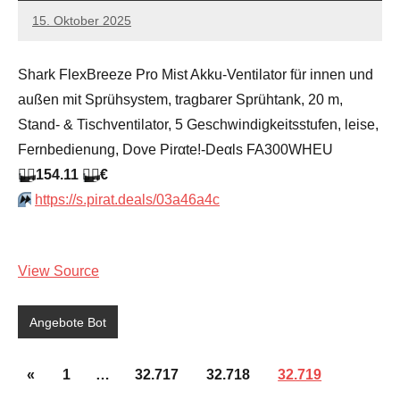
15. Oktober 2025
admin
Keine
Kommentare
Shark FlexBreeze Pro Mist Akku-Ventilator für innen und
außen mit Sprühsystem, tragbarer Sprühtank, 20 m,
Stand- & Tischventilator, 5 Geschwindigkeitsstufen, leise,
Fernbedienung, Dove Pirαtе!-Dеαls FA300WHEU
🏴‍☠️
154.11
🏴‍☠️
€
⏩️
https://s.pirat.deals/03a46a4c
View Source
Angebote Bot
Seitennummerierung
Vorherige
«
1
…
32.717
32.718
32.719
Beiträge