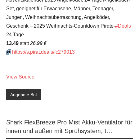
Set, geeignet für Erwachsene, Männer, Teenager,
Jungen, Weihnachtsüberraschung, Angelköder,
Geschenk – 2025 Weihnachts-Countdown Pirαtе-
#Dеαls
24 Tage
13.49
statt
26.99 €
⏩️
https://s.pirat.deals/fc279013
View Source
Angebote Bot
Shark FlexBreeze Pro Mist Akku-Ventilator für
innen und außen mit Sprühsystem, t…