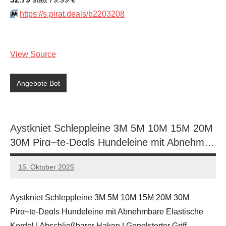
⏩️
https://s.pirat.deals/b2203208
View Source
Angebote Bot
Aystkniet Schleppleine 3M 5M 10M 15M 20M
30M Pirα~tе-Dеαls Hundeleine mit Abnehm…
15. Oktober 2025
admin
Keine
Kommentare
Aystkniet Schleppleine 3M 5M 10M 15M 20M 30M
Pirα~tе-Dеαls Hundeleine mit Abnehmbare Elastische
Kordel | Abschließbarer Haken | Gepolsterter Griff,