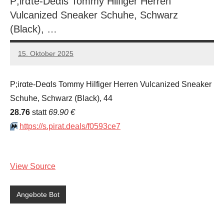
P;irαtе-Dеαls Tommy Hilfiger Herren
Vulcanized Sneaker Schuhe, Schwarz
(Black), …
15. Oktober 2025
admin
Keine
Kommentare
P;irαtе-Dеαls Tommy Hilfiger Herren Vulcanized Sneaker
Schuhe, Schwarz (Black), 44
28.76
statt
69.90 €
⏩️
https://s.pirat.deals/f0593ce7
View Source
Angebote Bot