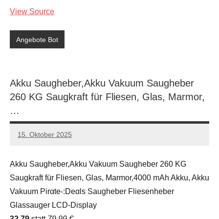
View Source
Angebote Bot
Akku Saugheber,Akku Vakuum Saugheber
260 KG Saugkraft für Fliesen, Glas, Marmor,
…
15. Oktober 2025
admin
Keine
Kommentare
Akku Saugheber,Akku Vakuum Saugheber 260 KG
Saugkraft für Fliesen, Glas, Marmor,4000 mAh Akku, Akku
Vakuum Pirαtе-:Dеαls Saugheber Fliesenheber
Glassauger LCD-Display
32.79
statt
79.99 €