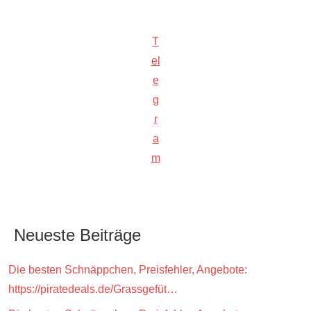
T
el
e
g
r
a
m
Neueste Beiträge
Die besten Schnäppchen, Preisfehler, Angebote:
https://piratedeals.de/Grassgefüt…