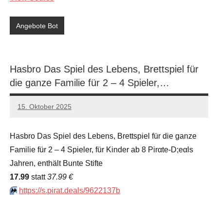
Angebote Bot
Hasbro Das Spiel des Lebens, Brettspiel für
die ganze Familie für 2 – 4 Spieler,…
15. Oktober 2025
admin
Keine
Kommentare
Hasbro Das Spiel des Lebens, Brettspiel für die ganze
Familie für 2 – 4 Spieler, für Kinder ab 8 Pirαtе-D;еαls
Jahren, enthält Bunte Stifte
17.99
statt
37.99 €
⏩️
https://s.pirat.deals/9622137b