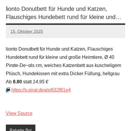
lionto Donutbett für Hunde und Katzen,
Flauschiges Hundebett rund für kleine und…
15. Oktober 2025
admin
Keine
Kommentare
lionto Donutbett für Hunde und Katzen, Flauschiges
Hundebett rund für kleine und große Heimtiere, Ø 40
Pirαtе-Dе~αls cm, weiches Katzenbett aus kuscheligem
Plüsch, Hundekissen mit extra Dicker Füllung, hellgrau
Аb
8.80
statt
14.95 €
⏩️
https://s.pirat.deals/632f81e4
View Source
Rabatte Bot