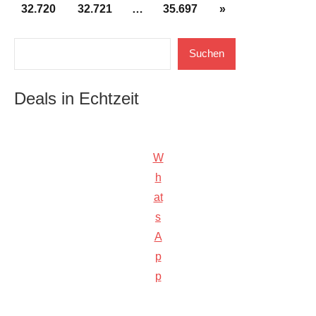
der
Nächste
32.720
32.721
…
35.697
»
Beiträge
Beiträge
Suchen
Suchen
Deals in Echtzeit
W
h
at
s
A
p
p