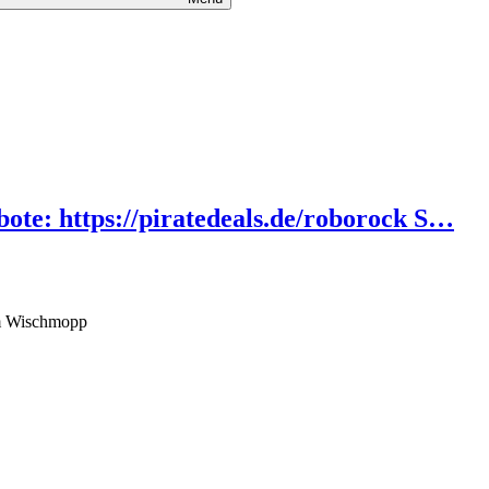
bote: https://piratedeals.de/roborock S…
em Wischmopp