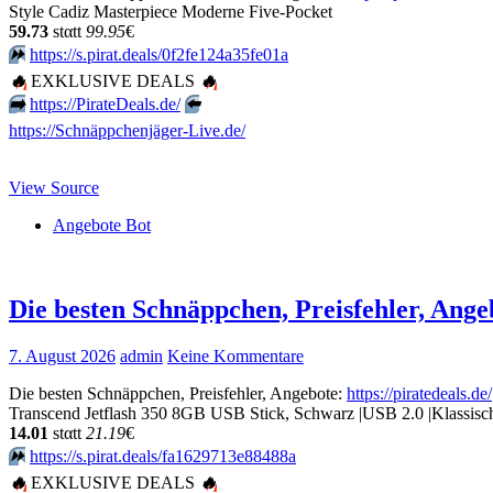
Style Cadiz Masterpiece Moderne Five-Pocket
59.73
stαtt
99.95
€
⏩️
https://s.pirat.deals/0f2fe124a35fe01a
🔥
EXKLUSIVE DEALS
🔥
➡️
https://PirateDeals.de/
⬅️
https://Schnäppchenjäger-Live.de/
View Source
Angebote Bot
Die besten Schnäppchen, Preisfehler, Ange
7. August 2026
admin
Keine Kommentare
Die besten Schnäppchen, Preisfehler, Angebote:
https://piratedeals.de/
Transcend Jetflash 350 8GB USB Stick, Schwarz |USB 2.0 |Klassisc
14.01
stαtt
21.19
€
⏩️
https://s.pirat.deals/fa1629713e88488a
🔥
EXKLUSIVE DEALS
🔥