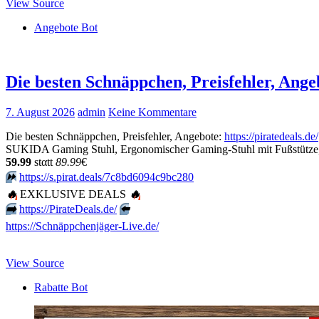
View Source
Angebote Bot
Die besten Schnäppchen, Preisfehler, Ang
7. August 2026
admin
Keine Kommentare
Die besten Schnäppchen, Preisfehler, Angebote:
https://piratedeals.de/
SUKIDA Gaming Stuhl, Ergonomischer Gaming-Stuhl mit Fußstütze, R
59.99
stαtt
89.99
€
⏩️
https://s.pirat.deals/7c8bd6094c9bc280
🔥
EXKLUSIVE DEALS
🔥
➡️
https://PirateDeals.de/
⬅️
https://Schnäppchenjäger-Live.de/
View Source
Rabatte Bot