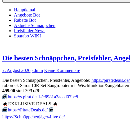
Hauptkanal
Angebote Bot
Rabatte Bot
Aktuelle Schnäppchen
Preisfehler News
Sparabo WIKI
Die besten Schnäppchen, Preisfehler, Ange
7. August 2026
admin
Keine Kommentare
Die besten Schnäppchen, Preisfehler, Angebote:
https://piratedeals.de/
roborock Saros 10R Set Saugroboter mit Wischfunktion&angebbar
499.00
stαtt
799.00
€
⏩️
https://s.pirat.deals/e6981a2accd07be8
🔥
EXKLUSIVE DEALS
🔥
➡️
https://PirateDeals.de/
⬅️
https://Schnäppchenjäger-Live.de/