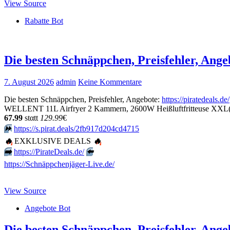
View Source
Rabatte Bot
Die besten Schnäppchen, Preisfehler, An
7. August 2026
admin
Keine Kommentare
Die besten Schnäppchen, Preisfehler, Angebote:
https://piratedeals.de/
WELLENT 11L Airfryer 2 Kammern, 2600W Heißluftfritteuse XXL(4+7
67.99
stαtt
129.99
€
⏩️
https://s.pirat.deals/2fb917d204cd4715
🔥
EXKLUSIVE DEALS
🔥
➡️
https://PirateDeals.de/
⬅️
https://Schnäppchenjäger-Live.de/
View Source
Angebote Bot
Die besten Schnäppchen, Preisfehler, Ang