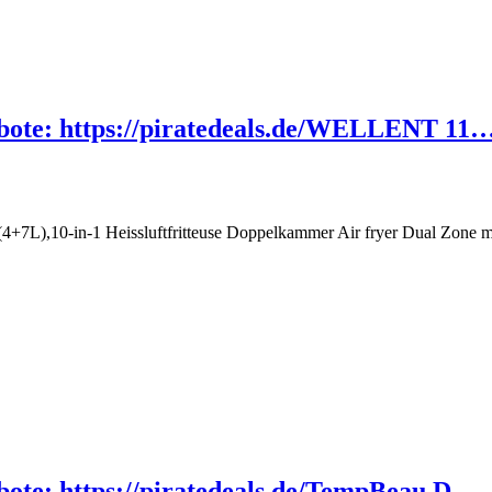
gebote: https://piratedeals.de/WELLENT 11
L),10-in-1 Heissluftfritteuse Doppelkammer Air fryer Dual Zone mi
ebote: https://piratedeals.de/TempBeau D…