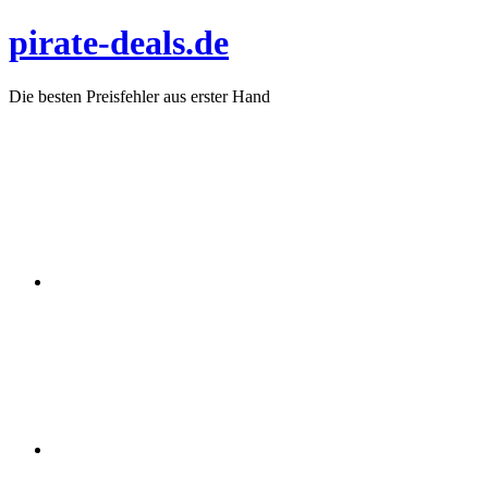
Zum
pirate-deals.de
Inhalt
springen
Die besten Preisfehler aus erster Hand
WhatsApp
Telegram
Discord