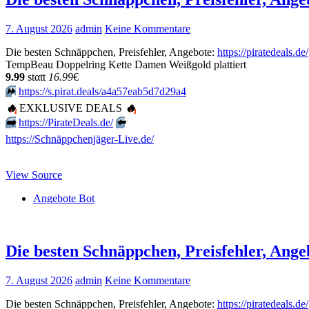
7. August 2026
admin
Keine Kommentare
Die besten Schnäppchen, Preisfehler, Angebote:
https://piratedeals.de/
TempBeau Doppelring Kette Damen Weißgold plattiert
9.99
stαtt
16.99
€
⏩️
https://s.pirat.deals/a4a57eab5d7d29a4
🔥
EXKLUSIVE DEALS
🔥
➡️
https://PirateDeals.de/
⬅️
https://Schnäppchenjäger-Live.de/
View Source
Angebote Bot
Die besten Schnäppchen, Preisfehler, Angeb
7. August 2026
admin
Keine Kommentare
Die besten Schnäppchen, Preisfehler, Angebote:
https://piratedeals.de/