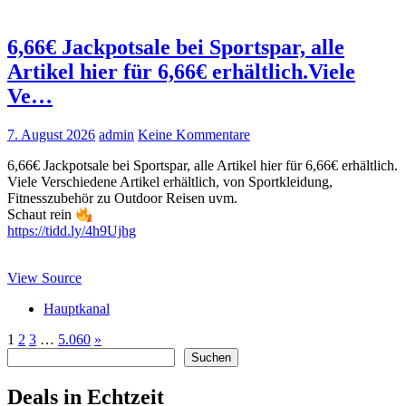
6,66€ Jackpotsale bei Sportspar, alle
Artikel hier für 6,66€ erhältlich.Viele
Ve…
7. August 2026
admin
Keine Kommentare
6,66€ Jackpotsale bei Sportspar, alle Artikel hier für 6,66€ erhältlich.
Viele Verschiedene Artikel erhältlich, von Sportkleidung,
Fitnesszubehör zu Outdoor Reisen uvm.
Schaut rein
https://tidd.ly/4h9Ujhg
View Source
Hauptkanal
Seitennummerierung
Nächste
1
2
3
…
5.060
»
Suchen
Beiträge
Suchen
der
Beiträge
Deals in Echtzeit