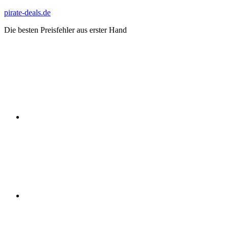
Zum
pirate-deals.de
Inhalt
Die besten Preisfehler aus erster Hand
springen
WhatsApp
Telegram
Discord