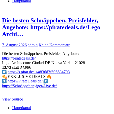
Hauptkanal
Die besten Schnäppchen, Preisfehler,
Angebote: https://piratedeals.de/Lego
Archi…
7. August 2026
admin
Keine Kommentare
Die besten Schnäppchen, Preisfehler, Angebote:
https://piratedeals.de/
Lego Architecture Ciudad DE Nueva York – 21028
13.73
stαtt
34.98
€
https://s.pirat.deals/a836d3f696684793
EXKLUSIVE DEALS
https://PirateDeals.de/
https://Schnäppchenjäger-Live.de/
View Source
Hauptkanal