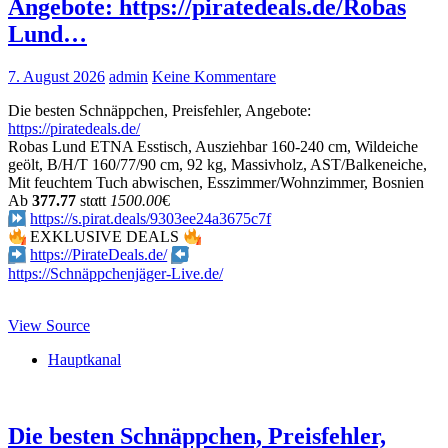
Angebote: https://piratedeals.de/Robas
Lund…
7. August 2026
admin
Keine Kommentare
Die besten Schnäppchen, Preisfehler, Angebote:
https://piratedeals.de/
Robas Lund ETNA Esstisch, Ausziehbar 160-240 cm, Wildeiche
geölt, B/H/T 160/77/90 cm, 92 kg, Massivholz, AST/Balkeneiche,
Mit feuchtem Tuch abwischen, Esszimmer/Wohnzimmer, Bosnien
Аb
377.77
stαtt
1500.00
€
https://s.pirat.deals/9303ee24a3675c7f
EXKLUSIVE DEALS
https://PirateDeals.de/
https://Schnäppchenjäger-Live.de/
View Source
Hauptkanal
Die besten Schnäppchen, Preisfehler,