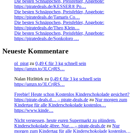
Die besten Schnäppchen, Preisfehler, Angebote:
https://piratedeals.de/KESSER® Po…
Die besten Schnäppchen, Preisfehler, Angebote:
https://piratedeals.de/Tamaris Co…
Die besten Schnäppchen, Preisfehler, Angebote:
https://piratedeals.de/Theo Klein…
Die besten Schnäppchen, Preisfehler, Angebote:
https://piratedeals.de/Sonkoloro …
Neueste Kommentare
pl_pirat
zu
0,49 € für 3 kg schnell sein
https://amzn.to/3LCrjRS…
Nalan Hizlitürk
zu
0,49 € für 3 kg schnell sein
https://amzn.to/3LCrjRS…
Freebie! Heute schon Kostenlos Kinderschokolade gesichert?
https://pirate-deals.d… – pirate-deals.de
zu
Nur morgen zum
Kindertag für alle Kinderschokolade kostenlos…
https://www.kinde…
Nicht vergessen, heute euren Supermarkt zu plündern.
Kinderschokolade 4free. Nur… – pirate-deals.de
zu
Nur
morgen zum Kindertag für alle Kinderschokolade kostenlos…