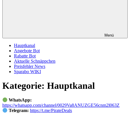
Menü
Hauptkanal
Angebote Bot
Rabatte Bot
Aktuelle Schnäppchen
Preisfehler News
Sparabo WIKI
Kategorie:
Hauptkanal
WhatsApp:
https://whatsapp.com/channel/0029Va8ANUZGE56cnm2l063Z
Telegram:
https://t.me/PirateDeals