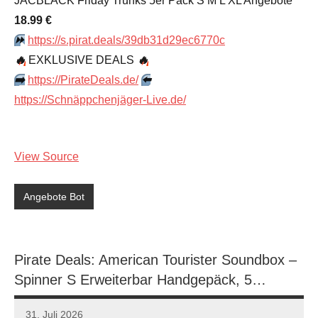
JACBLACK Friday Trunks 5er Pack S M L XL Angebote
18.99 €
⏩️
https://s.pirat.deals/39db31d29ec6770c
🔥
EXKLUSIVE DEALS
🔥
➡️
https://PirateDeals.de/
⬅️
https://Schnäppchenjäger-Live.de/
View Source
Angebote Bot
Pirate Deals: American Tourister Soundbox –
Spinner S Erweiterbar Handgepäck, 5…
31. Juli 2026