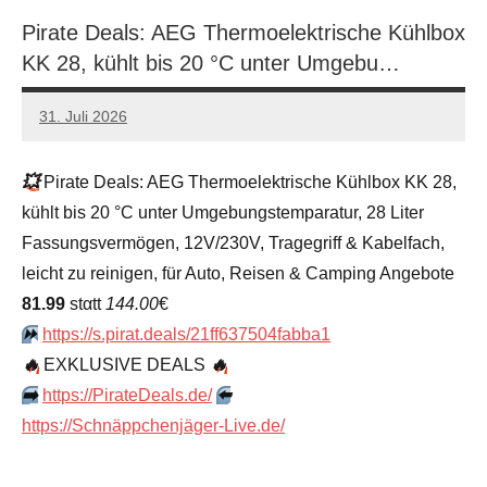
Pirate Deals: AEG Thermoelektrische Kühlbox
KK 28, kühlt bis 20 °C unter Umgebu…
31. Juli 2026
admin
Keine
Kommentare
💥
Pirate Deals: AEG Thermoelektrische Kühlbox KK 28,
kühlt bis 20 °C unter Umgebungstemparatur, 28 Liter
Fassungsvermögen, 12V/230V, Tragegriff & Kabelfach,
leicht zu reinigen, für Auto, Reisen & Camping Angebote
81.99
stαtt
144.00
€
⏩️
https://s.pirat.deals/21ff637504fabba1
🔥
EXKLUSIVE DEALS
🔥
➡️
https://PirateDeals.de/
⬅️
https://Schnäppchenjäger-Live.de/