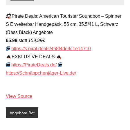
admin
Keine
Kommentare
💥
Pirate Deals: American Tourister Soundbox – Spinner
S Erweiterbar Handgepäck, 55 cm, 35.5/41 L, Schwarz
(Bass Black) Angebote
65.99
stαtt
159.99
€
⏩️
https://s.pirat.deals/458f4de4c1e14710
🔥
EXKLUSIVE DEALS
🔥
➡️
https://PirateDeals.de/
⬅️
https://Schnäppchenjäger-Live.de/
View Source
Angebote Bot