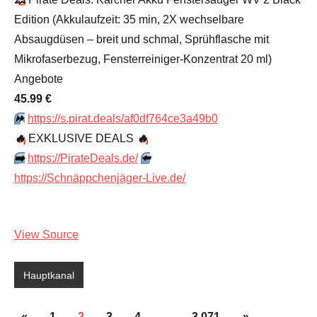
Edition (Akkulaufzeit: 35 min, 2X wechselbare
Absaugdüsen – breit und schmal, Sprühflasche mit
Mikrofaserbezug, Fensterreiniger-Konzentrat 20 ml)
Angebote
45.99 €
⏩️
https://s.pirat.deals/af0df764ce3a49b0
🔥
EXKLUSIVE DEALS
🔥
➡️
https://PirateDeals.de/
⬅️
https://Schnäppchenjäger-Live.de/
View Source
Hauptkanal
Seitennummerierung
Vorherige
Nächste
«
1
2
3
4
…
3.071
»