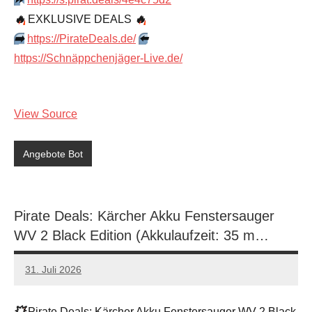
🔥
EXKLUSIVE DEALS
🔥
➡️
https://PirateDeals.de/
⬅️
https://Schnäppchenjäger-Live.de/
View Source
Angebote Bot
Pirate Deals: Kärcher Akku Fenstersauger
WV 2 Black Edition (Akkulaufzeit: 35 m…
31. Juli 2026
admin
Keine
Kommentare
💥
Pirate Deals: Kärcher Akku Fenstersauger WV 2 Black