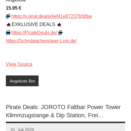
15.95 €
⏩️
https://s.pirat.deals/4ef41e87237b58be
🔥
EXKLUSIVE DEALS
🔥
➡️
https://PirateDeals.de/
⬅️
https://Schnäppchenjäger-Live.de/
View Source
Angebote Bot
Pirate Deals: JOROTO Faltbar Power Tower
Klimmzugstange & Dip Station, Frei…
31. Juli 2026