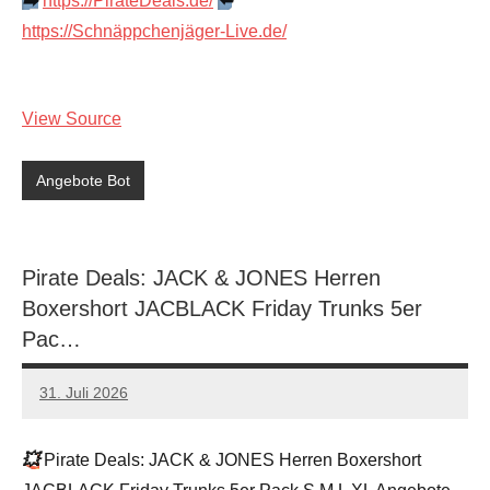
➡️
https://PirateDeals.de/
⬅️
https://Schnäppchenjäger-Live.de/
View Source
Angebote Bot
Pirate Deals: JACK & JONES Herren
Boxershort JACBLACK Friday Trunks 5er
Pac…
31. Juli 2026
admin
Keine
Kommentare
💥
Pirate Deals: JACK & JONES Herren Boxershort