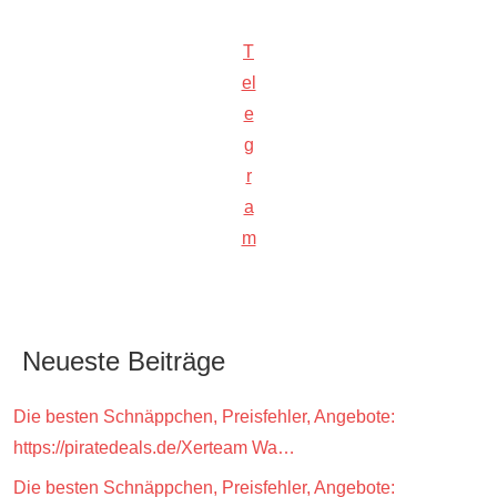
T
el
e
g
r
a
m
Neueste Beiträge
Die besten Schnäppchen, Preisfehler, Angebote:
https://piratedeals.de/Xerteam Wa…
Die besten Schnäppchen, Preisfehler, Angebote: