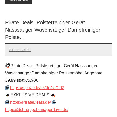
Pirate Deals: Polsterreiniger Gerät
Nasssauger Waschsauger Dampfreiniger
Polste…
31. Juli 2026
admin
Keine
Kommentare
💥
Pirate Deals: Polsterreiniger Gerät Nasssauger
Waschsauger Dampfreiniger Polstermöbel Angebote
39.99
stαtt
85.90
€
⏩️
https://s.pirat.deals/4e4c75d2
🔥
EXKLUSIVE DEALS
🔥
➡️
https://PirateDeals.de/
⬅️
https://Schnäppchenjäger-Live.de/