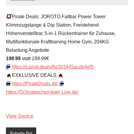
admin
Keine
Kommentare
💥
Pirate Deals: JOROTO Faltbar Power Tower
Klimmzugstange & Dip Station, Freistehend
Höhenverstellbar, 5-in-1 Rückentrainer für Zuhause,
Multifunktionale Krafttraining Home Gym, 204KG
Belastung Angebote
198.99
stαtt
199.99
€
⏩️
https://s.pirat.deals/6e303445acde4ef5
🔥
EXKLUSIVE DEALS
🔥
➡️
https://PirateDeals.de/
⬅️
https://Schnäppchenjäger-Live.de/
View Source
Rabatte Bot