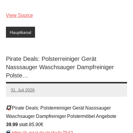
View Source
Hauptkanal
Pirate Deals: Polsterreiniger Gerät
Nasssauger Waschsauger Dampfreiniger
Polste…
31. Juli 2026
admin
Keine
Kommentare
💥
Pirate Deals: Polsterreiniger Gerät Nasssauger
Waschsauger Dampfreiniger Polstermöbel Angebote
39.99
stαtt
85.90
€
⏩️
https://s.pirat.deals/4e4c75d2