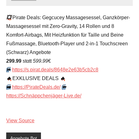
admin
Keine
Kommentare
💥
Pirate Deals: Gegcucey Massagesessel, Ganzkörper-
Massagesessel mit Zero-Gravity, 14 Rollen und 8
Komfort-Airbags, Mit Heizfunktion für Taille und Beine
Fußmassage, Bluetooth-Player und 2-in-1 Touchscreen
(Schwarz) Angebote
299.99
stαtt
599.99
€
⏩️
https://s.pirat.deals/8648e2e63b5cb2c8
🔥
EXKLUSIVE DEALS
🔥
➡️
https://PirateDeals.de/
⬅️
https://Schnäppchenjäger-Live.de/
View Source
Angebote Bot