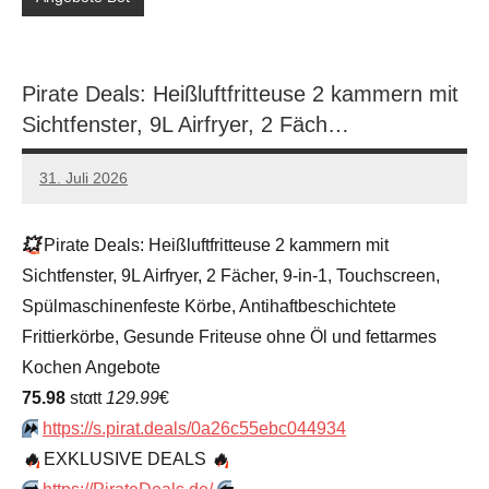
Pirate Deals: Heißluftfritteuse 2 kammern mit
Sichtfenster, 9L Airfryer, 2 Fäch…
31. Juli 2026
admin
Keine
Kommentare
💥
Pirate Deals: Heißluftfritteuse 2 kammern mit
Sichtfenster, 9L Airfryer, 2 Fächer, 9-in-1, Touchscreen,
Spülmaschinenfeste Körbe, Antihaftbeschichtete
Frittierkörbe, Gesunde Friteuse ohne Öl und fettarmes
Kochen Angebote
75.98
stαtt
129.99
€
⏩️
https://s.pirat.deals/0a26c55ebc044934
🔥
EXKLUSIVE DEALS
🔥