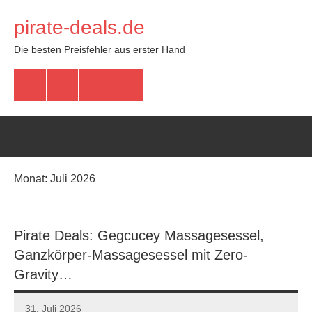
Zum
pirate-deals.de
Inhalt
springen
Die besten Preisfehler aus erster Hand
WhatsApp
Telegram
Discord
Facebook
Monat:
Juli 2026
Pirate Deals: Gegcucey Massagesessel,
Ganzkörper-Massagesessel mit Zero-
Gravity…
31. Juli 2026