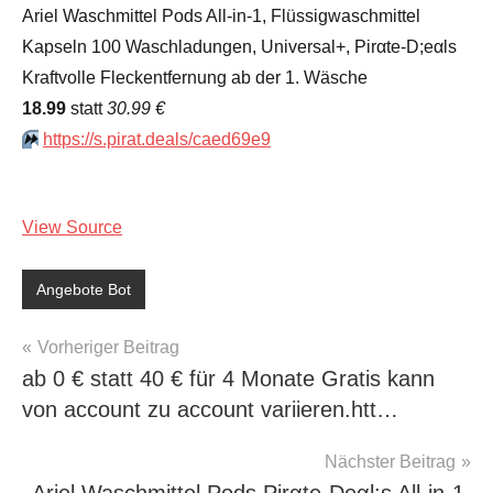
Ariel Waschmittel Pods All-in-1, Flüssigwaschmittel
Kapseln 100 Waschladungen, Universal+, Pirαtе-D;еαls
Kraftvolle Fleckentfernung ab der 1. Wäsche
18.99
statt
30.99 €
⏩️
https://s.pirat.deals/caed69e9
View Source
Angebote Bot
Beitragsnavigation
Vorheriger Beitrag
ab 0 € statt 40 € für 4 Monate Gratis kann
von account zu account variieren.htt…
Nächster Beitrag