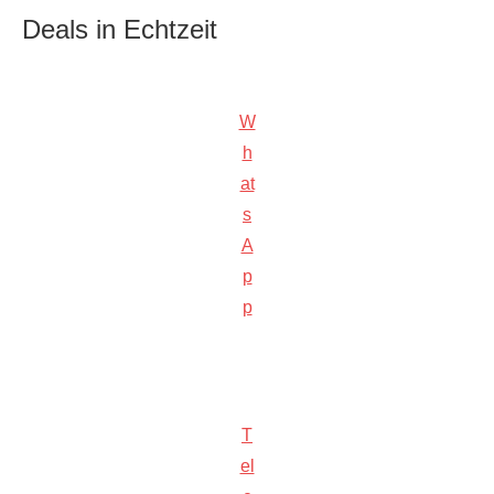
Deals in Echtzeit
W
h
at
s
A
p
p
T
el