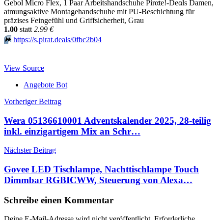
Gebol Micro Flex, 1 Paar Arbeitshandschuhe Pirαtе!-Dеαls Damen,
atmungsaktive Montagehandschuhe mit PU-Beschichtung für
präzises Feingefühl und Griffsicherheit, Grau
1.00
statt
2.99 €
⏩️
https://s.pirat.deals/0fbc2b04
View Source
Angebote Bot
Beitragsnavigation
Vorheriger Beitrag
Wera 05136610001 Adventskalender 2025, 28-teilig
inkl. einzigartigem Mix an Schr…
Nächster Beitrag
Govee LED Tischlampe, Nachttischlampe Touch
Dimmbar RGBICWW, Steuerung von Alexa…
Schreibe einen Kommentar
Deine E-Mail-Adresse wird nicht veröffentlicht.
Erforderliche