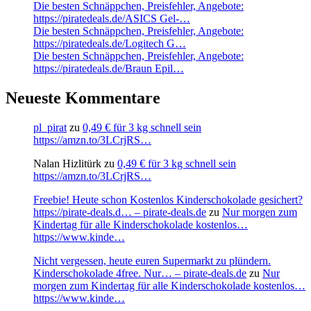
Die besten Schnäppchen, Preisfehler, Angebote:
https://piratedeals.de/ASICS Gel-…
Die besten Schnäppchen, Preisfehler, Angebote:
https://piratedeals.de/Logitech G…
Die besten Schnäppchen, Preisfehler, Angebote:
https://piratedeals.de/Braun Epil…
Neueste Kommentare
pl_pirat
zu
0,49 € für 3 kg schnell sein
https://amzn.to/3LCrjRS…
Nalan Hizlitürk
zu
0,49 € für 3 kg schnell sein
https://amzn.to/3LCrjRS…
Freebie! Heute schon Kostenlos Kinderschokolade gesichert?
https://pirate-deals.d… – pirate-deals.de
zu
Nur morgen zum
Kindertag für alle Kinderschokolade kostenlos…
https://www.kinde…
Nicht vergessen, heute euren Supermarkt zu plündern.
Kinderschokolade 4free. Nur… – pirate-deals.de
zu
Nur
morgen zum Kindertag für alle Kinderschokolade kostenlos…
https://www.kinde…