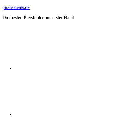
Zum
pirate-deals.de
Inhalt
Die besten Preisfehler aus erster Hand
springen
WhatsApp
Telegram
Discord