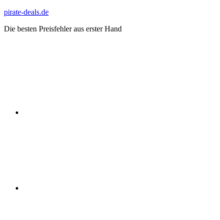
Zum
pirate-deals.de
Inhalt
Die besten Preisfehler aus erster Hand
springen
WhatsApp
Telegram
Discord