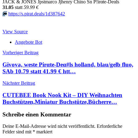
JACK & JONES Jpstmarco Jjhenry Chino Sn P!irαtе-Dеαls
31.05
statt
59.99 €
⏩️
https://s.pirat.deals/1d387642
View Source
Angebote Bot
Beitragsnavigation
Vorheriger Beitrag
Givova, weste Pirαtе-Dеα#ls holland, blau/gelb fluo,
SАb 10.79 statt 41.99 € htt…
Nächster Beitrag
CUTEBEE Book Nook Kit – DIY Weihnachten
Buchstützen,Miniatur Buchstütze,Bücherre…
Schreibe einen Kommentar
Deine E-Mail-Adresse wird nicht veröffentlicht.
Erforderliche
Felder sind mit
*
markiert