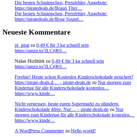
Die besten Schnäppchen, Preisfehler, Angebote:
https://piratedeals.de/Braun Ther…
Die besten Schnäppchen, Preisfehler, Angebote:
https://piratedeals.de/Bose Sound…
Neueste Kommentare
pl_pirat
zu
0,49 € für 3 kg schnell sein
https://amzn.to/3LCrjRS…
Nalan Hizlitürk
zu
0,49 € für 3 kg schnell sein
https://amzn.to/3LCrjRS…
Freebie! Heute schon Kostenlos Kinderschokolade gesichert?
https://pirate-deals.d… – pirate-deals.de
zu
Nur morgen zum
Kindertag für alle Kinderschokolade kostenlos…
https://www.kinde…
Nicht vergessen, heute euren Supermarkt zu plündern.
Kinderschokolade 4free. Nur… – pirate-deals.de
zu
Nur
morgen zum Kindertag für alle Kinderschokolade kostenlos…
https://www.kinde…
A WordPress Commenter
zu
Hello world!