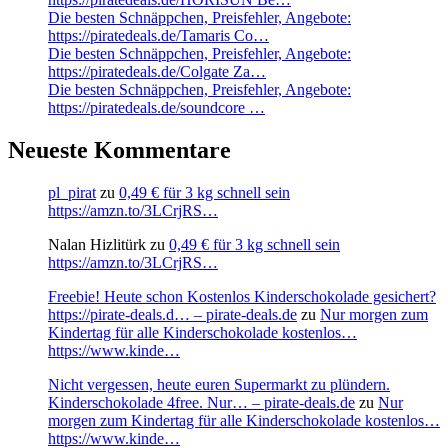
Die besten Schnäppchen, Preisfehler, Angebote:
https://piratedeals.de/Tamaris Co…
Die besten Schnäppchen, Preisfehler, Angebote:
https://piratedeals.de/Colgate Za…
Die besten Schnäppchen, Preisfehler, Angebote:
https://piratedeals.de/soundcore …
Neueste Kommentare
pl_pirat
zu
0,49 € für 3 kg schnell sein
https://amzn.to/3LCrjRS…
Nalan Hizlitürk
zu
0,49 € für 3 kg schnell sein
https://amzn.to/3LCrjRS…
Freebie! Heute schon Kostenlos Kinderschokolade gesichert?
https://pirate-deals.d… – pirate-deals.de
zu
Nur morgen zum
Kindertag für alle Kinderschokolade kostenlos…
https://www.kinde…
Nicht vergessen, heute euren Supermarkt zu plündern.
Kinderschokolade 4free. Nur… – pirate-deals.de
zu
Nur
morgen zum Kindertag für alle Kinderschokolade kostenlos…
https://www.kinde…