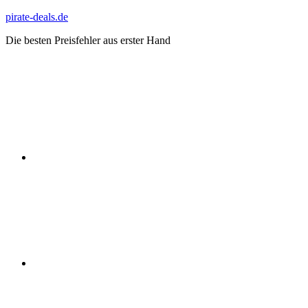
Zum
pirate-deals.de
Inhalt
Die besten Preisfehler aus erster Hand
springen
WhatsApp
Telegram
Discord