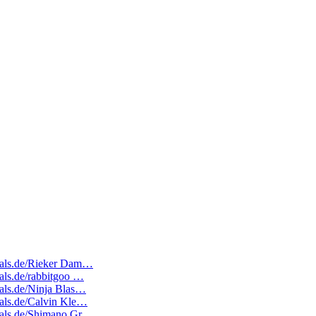
edeals.de/Rieker Dam…
eals.de/rabbitgoo …
eals.de/Ninja Blas…
deals.de/Calvin Kle…
edeals.de/Shimano Gr…