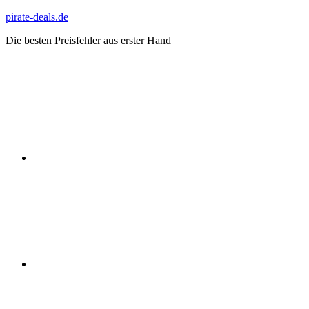
Zum
pirate-deals.de
Inhalt
Die besten Preisfehler aus erster Hand
springen
WhatsApp
Telegram
Discord