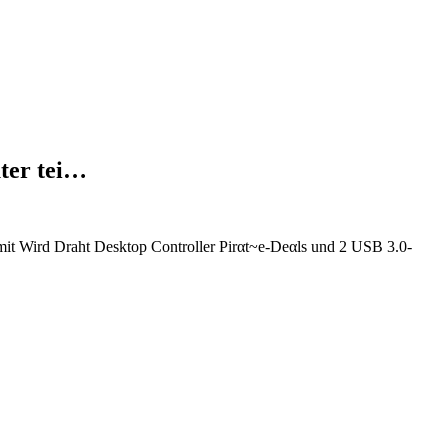
ter tei…
 Wird Draht Desktop Controller Pirαt~е-Dеαls und 2 USB 3.0-