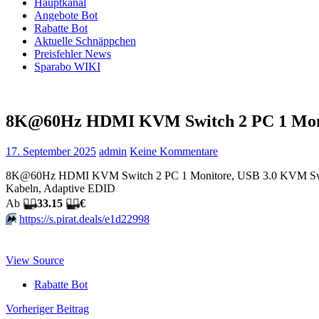
Hauptkanal
Angebote Bot
Rabatte Bot
Aktuelle Schnäppchen
Preisfehler News
Sparabo WIKI
8K@60Hz HDMI KVM Switch 2 PC 1 Monit
17. September 2025
admin
Keine Kommentare
8K@60Hz HDMI KVM Switch 2 PC 1 Monitore, USB 3.0 KVM Switches 
Kabeln, Adaptive EDID
Аb
🏴‍☠️
33.15
🏴‍☠️
€
⏩️
https://s.pirat.deals/e1d22998
View Source
Rabatte Bot
Beitragsnavigation
Vorheriger Beitrag