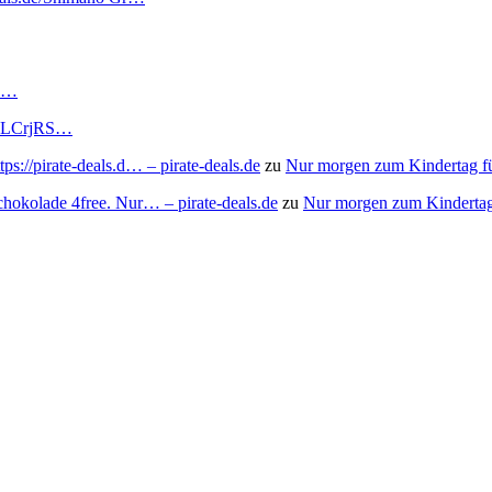
RS…
to/3LCrjRS…
s://pirate-deals.d… – pirate-deals.de
zu
Nur morgen zum Kindertag f
chokolade 4free. Nur… – pirate-deals.de
zu
Nur morgen zum Kindertag