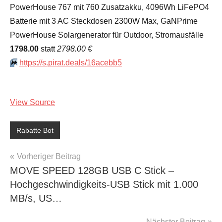
PowerHouse 767 mit 760 Zusatzakku, 4096Wh LiFePO4
Batterie mit 3 AC Steckdosen 2300W Max, GaNPrime
PowerHouse Solargenerator für Outdoor, Stromausfälle
1798.00
statt
2798.00 €
⏩️
https://s.pirat.deals/16acebb5
View Source
Rabatte Bot
Beitragsnavigation
Vorheriger Beitrag
MOVE SPEED 128GB USB C Stick –
Hochgeschwindigkeits-USB Stick mit 1.000
MB/s, US…
Nächster Beitrag