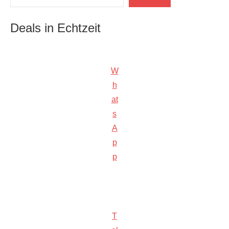
Deals in Echtzeit
W
h
at
s
A
p
p
T