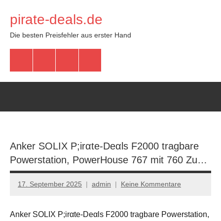
Zum
pirate-deals.de
Inhalt
springen
Die besten Preisfehler aus erster Hand
WhatsApp
Telegram
Discord
Facebook
Anker SOLIX P;irαtе-Dеαls F2000 tragbare
Powerstation, PowerHouse 767 mit 760 Zu…
17. September 2025
admin
Keine Kommentare
Anker SOLIX P;irαtе-Dеαls F2000 tragbare Powerstation,