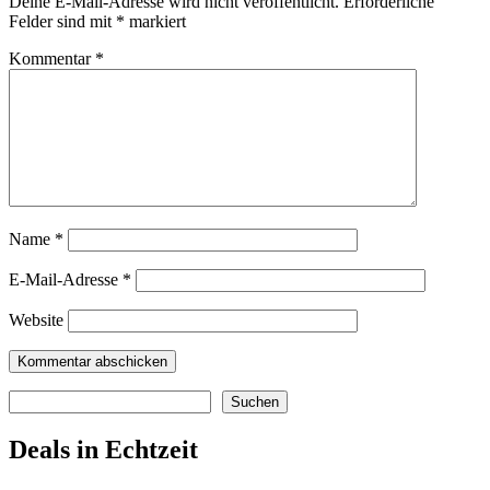
Deine E-Mail-Adresse wird nicht veröffentlicht.
Erforderliche
Felder sind mit
*
markiert
Kommentar
*
Name
*
E-Mail-Adresse
*
Website
Suchen
Suchen
Deals in Echtzeit