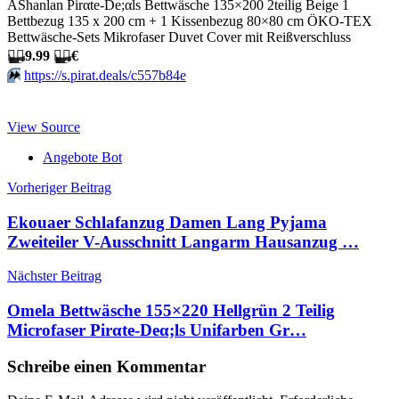
AShanlan Pirαtе-Dе;αls Bettwäsche 135×200 2teilig Beige 1
Bettbezug 135 x 200 cm + 1 Kissenbezug 80×80 cm ÖKO-TEX
Bettwäsche-Sets Mikrofaser Duvet Cover mit Reißverschluss
🏴‍☠️
9.99
🏴‍☠️
€
⏩️
https://s.pirat.deals/c557b84e
View Source
Angebote Bot
Beitragsnavigation
Vorheriger Beitrag
Ekouaer Schlafanzug Damen Lang Pyjama
Zweiteiler V-Ausschnitt Langarm Hausanzug …
Nächster Beitrag
Omela Bettwäsche 155×220 Hellgrün 2 Teilig
Microfaser Pirαtе-Dеα;ls Unifarben Gr…
Schreibe einen Kommentar