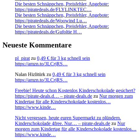
Die besten Schnäppchen, Preisfehler, Angebote:
https://piratedeals.de/FLYLINKTEC…
Die besten Schnäppchen, Preisfehler, Angebote:
https://piratedeals.de/Woowind Lu…
Die besten Schnäppchen, Preisfehler, Angebote:
https://piratedeals.de/Gufoltie H…
Neueste Kommentare
pl_pirat
zu
0,49 € für 3 kg schnell sein
https://amzn.to/3LCrjRS…
Nalan Hizlitürk
zu
0,49 € für 3 kg schnell sein
https://amzn.to/3LCrjRS…
Freebie! Heute schon Kostenlos Kinderschokolade gesichert?
https://pirate-deals.d… – pirate-deals.de
zu
Nur morgen zum
Kindertag für alle Kinderschokolade kostenlos…
https://www.kinde…
Nicht vergessen, heute euren Supermarkt zu plündern.
Kinderschokolade 4free. Nur… – pirate-deals.de
zu
Nur
morgen zum Kindertag für alle Kinderschokolade kostenlos…
https://www.kinde…