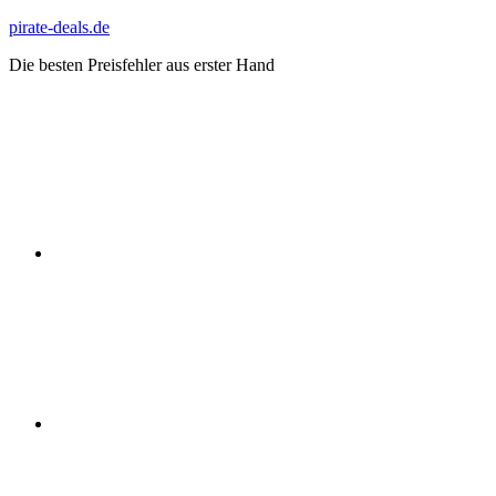
Zum
pirate-deals.de
Inhalt
Die besten Preisfehler aus erster Hand
springen
WhatsApp
Telegram
Discord