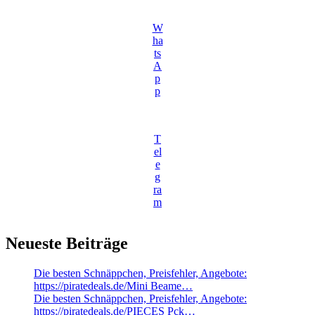
W
ha
ts
A
p
p
T
el
e
g
ra
m
Neueste Beiträge
Die besten Schnäppchen, Preisfehler, Angebote:
https://piratedeals.de/Mini Beame…
Die besten Schnäppchen, Preisfehler, Angebote:
https://piratedeals.de/PIECES Pck…